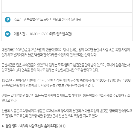
주소 :
전북특별자치도 군산시 해망로 244-7(장미동)
이용시간 :
10:00 ~17:00 (매주 월요일 휴관)
대한제국(1908년/순종 2년 6월)에 만들어졌으며 당시 전하는 말에 따르면 불란서 사람 혹은 독일 사람이
설계하고 벨기에에서 붉은 벽돌과 건축자재를 수입하여 건축했다는 설이 있다.
군산세관은 많은 부속건물이 있었으나 현재는 모두 헐리고 본관건물만이 남아 있으며, 국내에 현존하는 서
양고전주의 3대 건축물 중의 하나로 현재는 호남관세전시관으로 활용되고 있다.
1905년 기울어가던 대한제국의 자금으로 시작된 제1차 군산항 축항공사기간 (1905~1910) 중인 1908
년(순종2년) 6월에 만들어졌다. 서양식 단층 건물로 건평은 약 69평 이었다.
전하는 말에 의하면 불란서 또는 독일 사람이 설계하고 벨기에에서 붉은 벽돌과 건축자재를 수입하여 건축
했다고 한다.
건물의 지붕은 고딕양식이고 창문은 로마네스크 양식이며 현관의 처마를 끄집어 낸 것은 영국의 건축양식으
로 전체적으로 유럽의 건축양식을 융합한 근세 일본 건축의 특징을 지니고 있다.
▶
촬영 영화 : 백자의 사람 조선의 흙이 되다(2011)