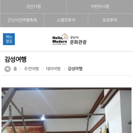
본문으로 바로가기
주메뉴 바로가기
풋터 바로가기
군산시청
어린이시청
군산시간여행축제
스탬프투어
포토투어
메뉴
펼침
감성여행
홈
추천여행
테마여행
감성여행