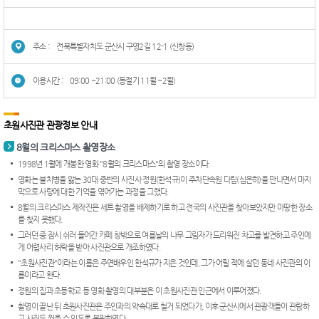
주소 :
전북특별자치도 군산시 구영2길 12-1 (신창동)
이용시간 :
09:00 ~21:00 (동절기 11월 ~2월)
초원사진관 관광정보 안내
8월의 크리스마스 촬영장소
1998년 1월에 개봉한 영화 "8월의 크리스마스"의 촬영 장소이다.
영화는 불치병을 앓는 30대 중반의 사진사 정원(한석규)이 주차단속원 다림(심은하)을 만나면서 마지
막으로 사랑에 대한 기억을 엮어가는 과정을 그렸다.
8월의 크리스마스 제작진은 세트 촬영을 배제하기로 하고 전국의 사진관을 찾아보았지만 마땅한 장소
를 찾지 못했다.
그러던 중 잠시 쉬러 들어간 카페 창밖으로 여름날의 나무 그림자가 드리워진 차고를 발견하고 주인에
게 어렵사리 허락을 받아 사진관으로 개조하였다.
"초원사진관"이라는 이름은 주연배우인 한석규가 지은 것인데, 그가 어릴 적에 살던 동네 사진관의 이
름이라고 한다.
정원의 집과 초등학교 등 영화 촬영의 대부분은 이 초원사진관 인근에서 이루어졌다.
촬영이 끝난 뒤 초원사진관은 주인과의 약속대로 철거 되었다가, 이후 군산시에서 관광객들이 관람하
고 사진도 찍을 수 있도록 복원하였다.