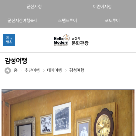
본문으로 바로가기
주메뉴 바로가기
풋터 바로가기
군산시청
어린이시청
군산시간여행축제
스탬프투어
포토투어
메뉴
펼침
감성여행
홈
추천여행
테마여행
감성여행