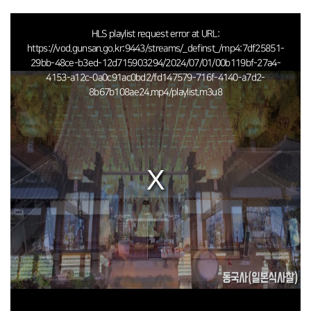
This
is
HLS playlist request error at URL:
a
https://vod.gunsan.go.kr:9443/streams/_definst_/mp4:7df25851-
modal
29bb-48ce-b3ed-12d715903294/2024/07/01/00b119bf-27a4-
window.
4153-a12c-0a0c91ac0bd2/fd147579-716f-4140-a7d2-
8b67b108ae24.mp4/playlist.m3u8