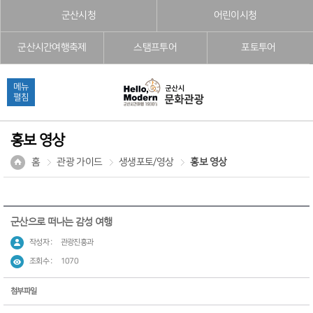
본문으로 바로가기
주메뉴 바로가기
풋터 바로가기
군산시청
어린이시청
군산시간여행축제
스탬프투어
포토투어
메뉴
펼침
홍보 영상
홈
관광 가이드
생생포토/영상
홍보 영상
군산으로 떠나는 감성 여행
작성자 :
관광진흥과
조회수 :
1070
첨부파일