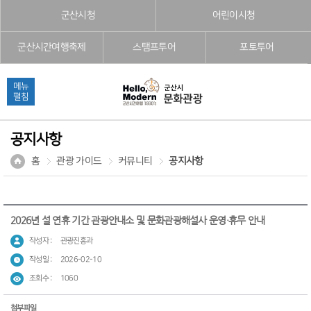
본문으로 바로가기
주메뉴 바로가기
풋터 바로가기
군산시청
어린이시청
군산시간여행축제
스탬프투어
포토투어
메뉴
펼침
공지사항
홈
관광 가이드
커뮤니티
공지사항
2026년 설 연휴 기간 관광안내소 및 문화관광해설사 운영·휴무 안내
작성자 :
관광진흥과
작성일 :
2026-02-10
조회수 :
1060
첨부파일