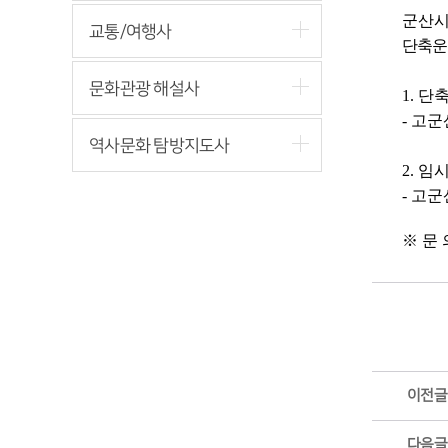
군산시
교통/여행사
단축운
문화관광 해설사
1. 단
- 고
역사문화 탐방지도사
2. 임
- 고
※ 문 의
이전글
다음글