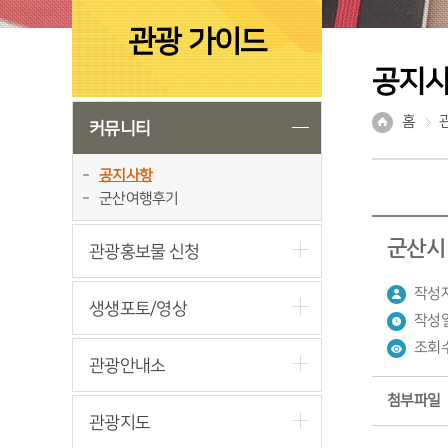
관광 가이드
공지
홈
커뮤니티
공지사항
군산여행후기
군산시 
관광홍보물 신청
작성자
생생포토/영상
작성일
조회수
관광안내소
첨부파일
관광지도