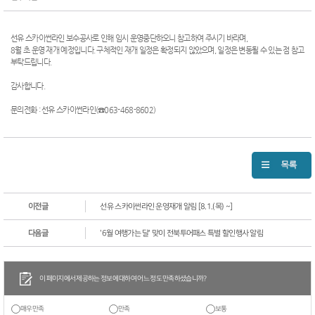
선유 스카이썬라인 보수공사로 인해 임시 운영중단하오니 참고하여 주시기 바라며,
8월 초 운영 재개 예정입니다. 구체적인 재개 일정은 확정되지 않았으며, 일정은 변동될 수 있는 점 참고
부탁드립니다.
감사합니다.
문의전화 : 선유 스카이썬라인(☎063-468-8602)
이전글
선유 스카이썬라인 운영재개 알림 [8.1.(목) ~]
다음글
'6월 여행가는 달' 맞이 전북투어패스 특별 할인행사 알림
이 페이지에서 제공하는 정보에 대하여 어느 정도 만족하셨습니까?
매우만족
만족
보통