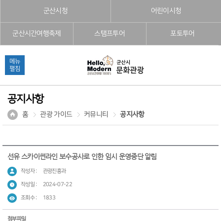
본문으로 바로가기
주메뉴 바로가기
풋터 바로가기
군산시청
어린이시청
군산시간여행축제
스탬프투어
포토투어
메뉴
펼침
공지사항
홈
관광 가이드
커뮤니티
공지사항
선유 스카이썬라인 보수공사로 인한 임시 운영중단 알림
작성자 :
관광진흥과
작성일 :
2024-07-22
조회수 :
1833
첨부파일