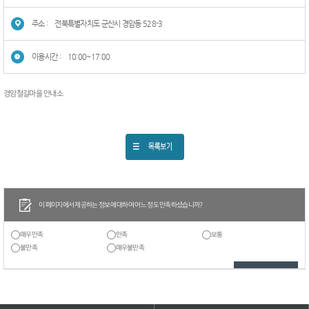
주소 :
전북특별자치도 군산시 경암동 528-3
이용시간 :
10:00~17:00
경암철길마을 안내소
이 페이지에서 제공하는 정보에 대하여 어느 정도 만족하셨습니까?
매우만족
만족
보통
불만족
매우불만족