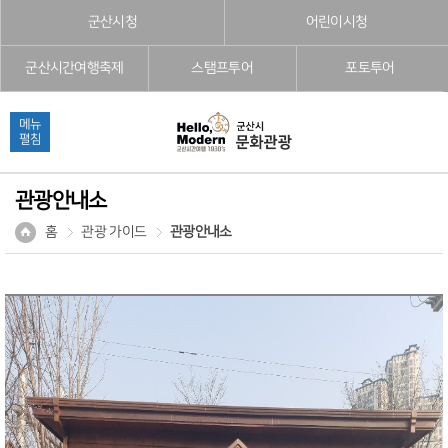
본문으로 바로가기
주메뉴 바로가기
풋터 바로가기
군산시청
어린이시청
군산시간여행축제
스탬프투어
포토투어
메뉴
펼침
관광안내소
홈
관광 가이드
관광안내소