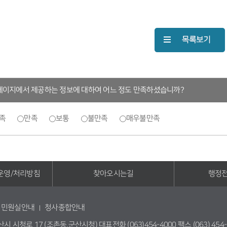
페이지에서 제공하는 정보에 대하여 어느 정도 만족하셨습니까?
족
만족
보통
불만족
매우불만족
운영/처리방침
찾아오시는길
행정
민원실안내
청사종합안내
 시청로 17 (조촌동,군산시청) 대표전화 (063)454-4000 팩스 (063) 454-