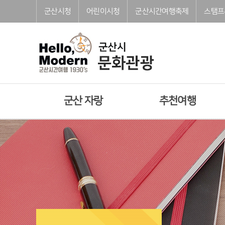
본문으로 바로가기
주메뉴 바로가기
풋터 바로가기
군산시청
어린이시청
군산시간여행축제
스탬프
군산 자랑
추천여행