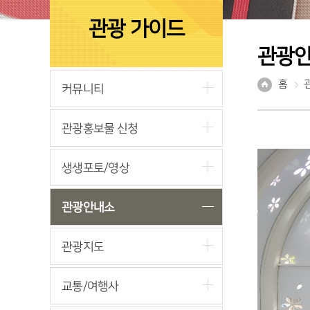
관광 가이드
관광
홈
커뮤니티
관광홍보물 신청
생생포토/영상
관광안내소
관광지도
교통/여행사