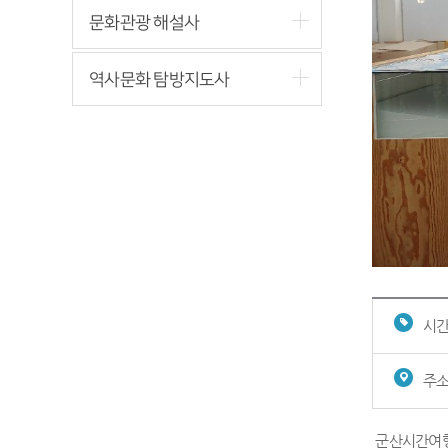
문화관광 해설사
역사문화 탐방지도사
시간
주소
군산시간여