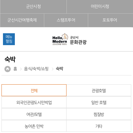
본문으로 바로가기
주메뉴 바로가기
풋터 바로가기
군산시청
어린이시청
군산시간여행축제
스탬프투어
포토투어
메뉴
펼침
숙박
홈
음식/숙박/쇼핑
숙박
전체
관광호텔
외국인관광도시민박업
일반 호텔
여관/모텔
찜질방
농어촌 민박
기타