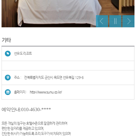
기타
선유도 리조트
주소 :
전북특별자치도 군산시 옥도면 선유북길 129-6
홈페이지 :
http://www.sunu.co.kr/
예약안내
:010-4630-****
모든 객실의 침구는 호텔수준으로 깔끔하게 관리하여
편안한 잠자리를 제공하고 있으며,
간단한 취사가 가능하도록 조리 도구가 비치되어 있으며