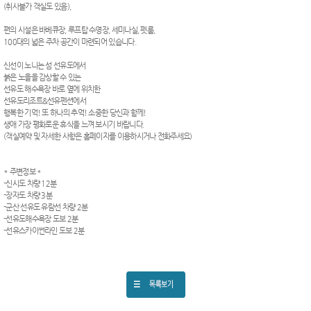
(취사불가 객실도 있음),
편의 시설은 바베큐장, 루프탑 수영장, 세미나실, 펫룸,
100대의 넓은 주차 공간이 마련되어 있습니다.
신선이 노니는 섬 선유도에서
붉은 노을을 감상할 수 있는
선유도 해수욕장 바로 옆에 위치한
선유도리조트&선유펜션에서
행복한 기억! 또 하나의 추억! 소중한 당신과 함께!
생애 가장 평화로운 휴식을 느껴 보시기 바랍니다.
(객실예약 및 자세한 사항은 홈페이지를 이용하시거나 전화주세요)
* 주변정보 *
-신시도 차량 12분
-장자도 차량 3분
-군산 선유도 유람선 차량 2분
-선유도해수욕장 도보 2분
-선유스카이썬라인 도보 2분