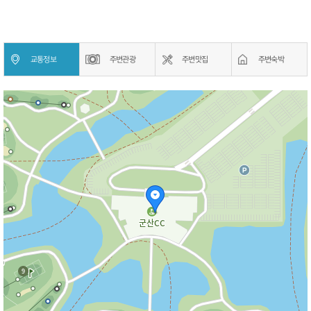
교통정보
주변관광
주변맛집
주변숙박