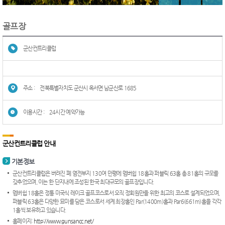
골프장
군산컨트리클럽
주소 :
전북특별자치도 군산시 옥서면 남군산로 1685
이용시간 :
24시간 예약가능
군산컨트리클럽 안내
기본정보
군산컨트리클럽은 버려진 폐 염전부지 130여 만평에 멤버쉽 18홀과 퍼블릭 63홀 총 81홀의 규모를
갖추었으며, 이는 한 단지내에 조성된 한국 최대규모의 골프장입니다.
멤버쉽 18홀은 정통 미국식 레이크 골프코스로서 오직 정회원만을 위한 최고의 코스로 설계되었으며,
퍼블릭 63홀은 다양한 묘미를 담은 코스로서 세계 최장홀인 Par(1400m)홀과 Par6(661m)홀을 각각
1홀씩 보유하고 있습니다.
홈페이지:
http://www.gunsancc.net/