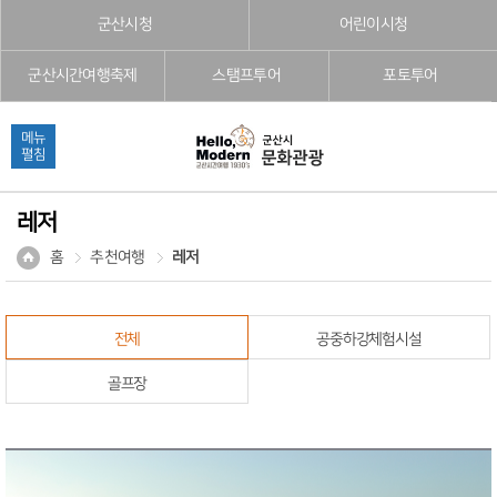
본문으로 바로가기
주메뉴 바로가기
풋터 바로가기
군산시청
어린이시청
군산시간여행축제
스탬프투어
포토투어
메뉴
펼침
레저
홈
추천여행
레저
전체
공중하강체험시설
골프장