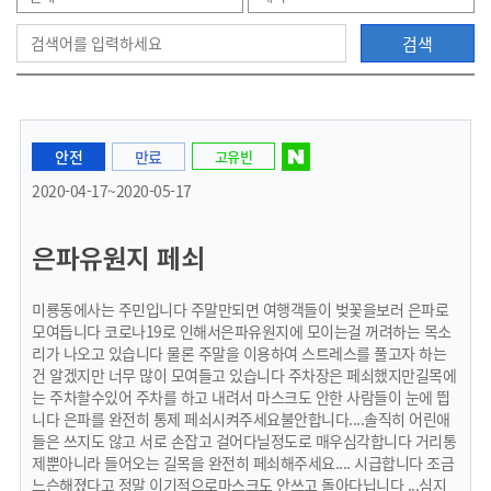
검색
으
안전
만료
고유빈
로
2020-04-17~2020-05-17
은파유원지 페쇠
이
미룡동에사는 주민입니다 주말만되면 여행객들이 벚꽃을보러 은파로
모여듭니다 코로나19로 인해서은파유원지에 모이는걸 꺼려하는 목소
리가 나오고 있습니다 물론 주말을 이용하여 스트레스를 풀고자 하는
건 알겠지만 너무 많이 모여들고 있습니다 주차장은 페쇠했지만길목에
동
는 주차할수있어 주차를 하고 내려서 마스크도 안한 사람들이 눈에 띕
니다 은파를 완전히 통제 페쇠시켜주세요불안합니다....솔직히 어린애
들은 쓰지도 않고 서로 손잡고 걸어다닐정도로 매우심각합니다 거리통
제뿐아니라 들어오는 길목을 완전히 페쇠해주세요.... 시급합니다 조금
느슨해졌다고 정말 이기적으로마스크도 안쓰고 돌아다닙니다 ...심지