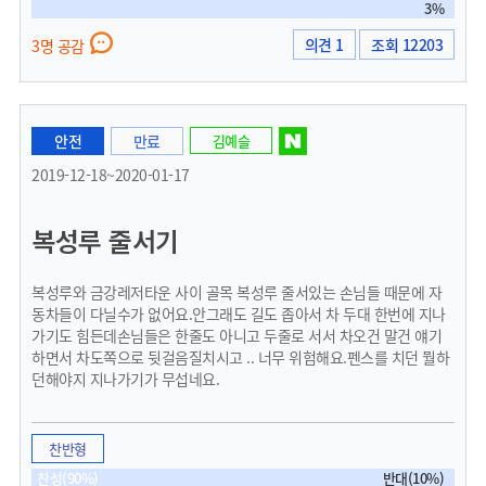
3%
의견 1
조회 12203
3명 공감
안전
만료
김예슬
2019-12-18~2020-01-17
복성루 줄서기
복성루와 금강레저타운 사이 골목 복성루 줄서있는 손님들 때문에 자
동차들이 다닐수가 없어요.안그래도 길도 좁아서 차 두대 한번에 지나
가기도 힘든데손님들은 한줄도 아니고 두줄로 서서 차오건 말건 얘기
하면서 차도쪽으로 뒷걸음질치시고 .. 너무 위험해요.펜스를 치던 뭘하
던해야지 지나가기가 무섭네요.
찬반형
찬성(90%)
반대(10%)