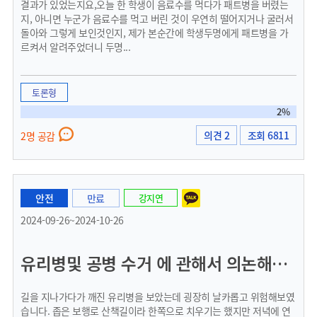
결과가 있었는지요,오늘 한 학생이 음료수를 먹다가 패트병을 버렸는
지, 아니면 누군가 음료수를 먹고 버린 것이 우연히 떨어지거나 굴러서
돌아와 그렇게 보인것인지, 제가 본순간에 학생두명에게 패트병을 가
르켜서 알려주었더니 두명...
토론형
2%
의견 2
조회 6811
2명 공감
안전
만료
강지연
2024-09-26~2024-10-26
유리병및 공병 수거 에 관해서 의논해주시고 알려주시면 합니다.
길을 지나가다가 깨진 유리병을 보았는데 굉장히 날카롭고 위험해보였
습니다. 좁은 보행로 산책길이라 한쪽으로 치우기는 했지만 저녁에 연