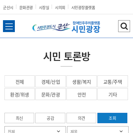
군산시
문화관광
시장실
시의회
시민광장플랫폼
전
검
군
체
색
메
하
뉴
기
시민 토론방
열
산
기
전체
경제/산업
생활/복지
교통/주택
시
환경/위생
문화/관광
안전
기타
최신
공감
의견
조회
홈