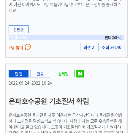
어 어린 아이까지도 그냥 막돌아다닙니다 부디 은파 전체를 통제해주
세요
찬반형
찬성(50%)
반대(50%)
의견 2
조회 24140
4명 참여
안전
만료
김세형
2022-09-24~2022-10-24
은파호수공원 기초질서 확립
은파호수공원 둘래길을 자주 이용하는 군산시민입니다.둘래길을 이용
하다 느낀점을 말씀드리고 싶습니다. 사람과 차는 모두 우측통행을 해
야 한다고 알고 있습니다. 그것이 기초질서이며 기초질서가 지켜져야
다중이 이용하는 시설에서 혼잡을 피할 수 있고 사람 간의 불편을 야기