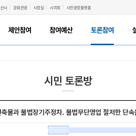
군산시
문화관광
시장실
시의회
시민광장플랫폼
제안참여
참여예산
토론참여
시민 토론방
축물과 불법장기주정차. 불법무단영업 철저한 단속
찬성(100%)
찬반형