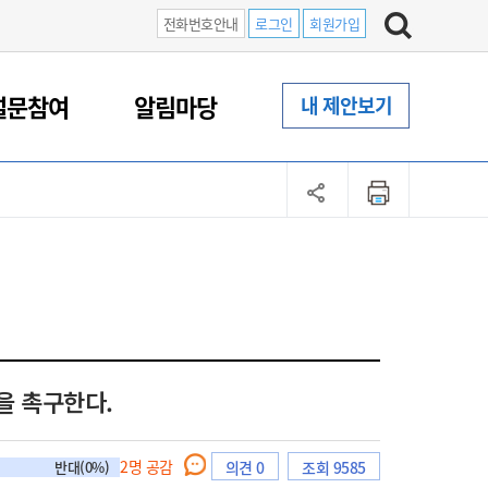
전화번호안내
로그인
회원가입
설문참여
알림마당
내 제안보기
을 촉구한다.
2
명 공감
반대(0%)
의견 0
조회 9585