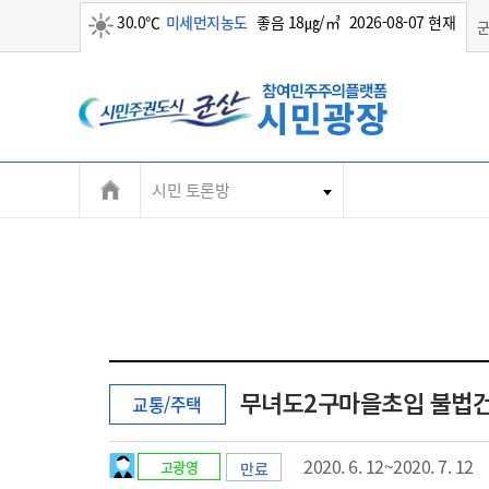
30.0℃
미세먼지농도
좋음 18㎍/㎥
2026-08-07 현재
맑음
시민 토론방
무녀도2구마을초입 불법건
교통/주택
2020. 6. 12~2020. 7. 12
고광영
만료