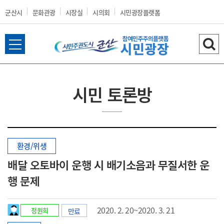
군산시
문화관광
시장실
시의회
시민광장플랫폼
전
검
군
체
색
메
하
뉴
기
시민 토론방
열
산
기
환경/위생
시
배달 오토바이 운행 시 배기소음과 무질서한 운
행 문제
홈
2020. 2. 20~2020. 3. 21
정원희
만료