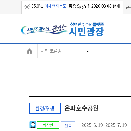
35.0℃
미세먼지농도
좋음 9㎍/㎥
2026-08-08 현재
군
맑음
시민 토론방
은파호수공원
환경/위생
2025. 6. 19~2025. 7. 19
박상민
만료