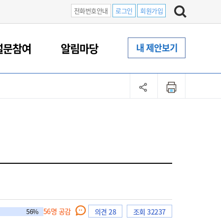
전화번호안내
로그인
회원가입
설문참여
알림마당
내 제안보기
56
명 공감
56%
의견 28
조회 32237