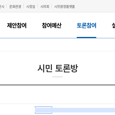
산시
문화관광
시장실
시의회
시민광장플랫폼
제안참여
참여예산
토론참여
시민 토론방
토론형