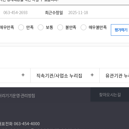
063-454-2693
최근수정일
2025-11-18
매우만족
만족
보통
불만족
매우불만족
직속기관/사업소 누리집
유관기관 누
찾아오시는길
처리기기운영·관리방침
표전화 063-454-4000