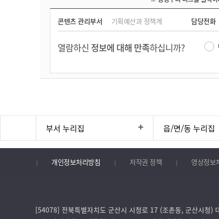
콘텐츠 관리부서
기획예산과 정책계
담당전화
열람하신
정보에 대해 만족
하십니까?
부서 누리집
읍/면/동 누리집
개인정보처리방침
저작권 정책
영상정보
[54078] 전북특별자치도 군산시 시청로 17 (조촌동, 군산시청) 대