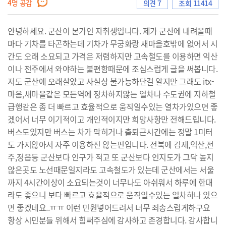
4
명 공감
의견 7
조회 11414
안녕하세요. 군산이 본가인 자취생입니다. 제가 군산에 내려올때
으
마다 기차를 타곤하는데 기차가 무궁화랑 새마을호밖에 없어서 시
간도 오래 소요되고 가격은 저렴하지만 고속철도를 이용하면 익산
이나 전주에서 와야하는 불편함때문에 조심스럽게 글을 써봅니다.
저도 군산에 오래살았고 사실상 불가능하단걸 알지만 그래도 itx-
로
마음,새마을같은 모든역에 정차하지않는 열차나 수도권에 지하철
급행같은 좀 더 빠르고 효율적으로 움직일수있는 열차가있으면 좋
겠어서 너무 이기적이고 개인적이지만 희망사항만 전해드립니다.
버스도있지만 버스는 차가 막히거나 출퇴근시간에는 정말 1미터
이
도 가지않아서 자주 이용하진 않는편입니다. 전북에 김제,익산,전
주,정읍등 군산보다 인구가 적고 또 군산보다 인지도가 그닥 높지
않은곳도 노선때문일지라도 고속철도가 있는데 군산에서는 서울
까지 4시간이상이 소요되는것이 너무나도 아쉬워서 하루에 한대
동
라도 좋으니 보다 빠르고 효율적으로 움직일수있는 열차하나 있으
면 좋겠네요..ㅠㅠ 이런 민원넣어드려서 너무 죄송스럽게하구요
항상 시민분들 위해서 힘써주심에 감사하고 존경합니다. 감사합니