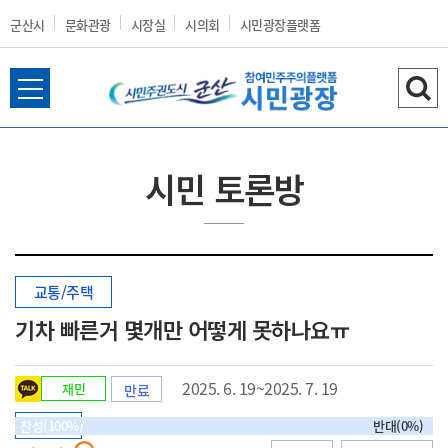
군산시
문화관광
시장실
시의회
시민광장플랫폼
전
검
군
체
색
메
하
뉴
기
시민 토론방
열
산
기
교통/주택
시
기차 빠른거 몇개만 어떻게 못하나요ㅠ
2025. 6. 19~2025. 7. 19
재민
만료
홈
찬성(100%)
찬반형
반대(0%)