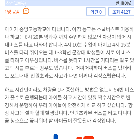
찬성(100%)
찬반형
반대(0%)
1
명 공감
의견 0
조회 4127
으
아이가 중앙고등학교에 다닙니다. 아침 등교는 스쿨버스로 이용하
나 하교는 6시 20분 방과후 까지 수업하지 않으면 차량이 없어 시
내버스를 타고 나와야 합니다. 4시 10분 수업이 마치고 4시 15분
로
버스를 타러 뛰어오는 데 1~3학년 군장대 학생들이 서로 이 버스
를 타려고 아우성입니다. 버스를 못타고 1시간을 기다리는 일도 있
고 택시를 부르는 경우도 있습니다. 어찌어찌하여 버스를 탔더라
도 오는내내 인원초과로 사고가 나면 어쩌나 걱정스럽습니다.
이
하교 시간만이라도 차량을 1대 증설하는 방법은 없는지 54번 버스
가 홀수로 운행되는데 아이들 하교 시간에 맞춰 짝수시간으로 변
경해서 운행하여 우리 아이들이 안전하게 하교 하고 싶습니다. 항
동
상 사고는 설마 할때 발생됩니다. 인원초과된 버스를 타고 다니다
곧 청춘으로 꽃피워야 할 아이들이 잘못될까 걱정입니다.