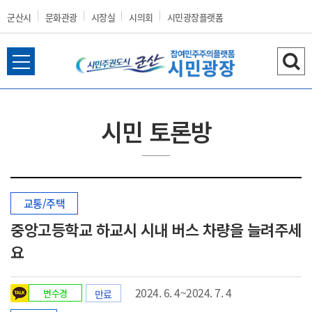
군산시
문화관광
시장실
시의회
시민광장플랫폼
전
검
군
체
색
메
하
뉴
기
시민 토론방
열
산
기
교통/주택
시
중앙고등학교 하교시 시내 버스 차량을 늘려주세
요
홈
2024. 6. 4~2024. 7. 4
변수경
만료