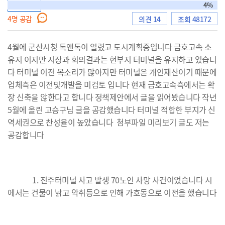
토론형
4%
4
명 공감
의견 14
조회 48172
으
4월에 군산시청 톡앤톡이 열렸고 도시계획중입니다 금호고속 소
유지 이지만 시장과 회의결과는 현부지 터미널을 유지하고 있습니
다 터미널 이전 목소리가 많아지만 터미널은 개인재산이기 때문에
로
업체측은 이전및개발을 미검토 입니다 현재 금호고속측에서는 확
장 신축을 않한다고 합니다 정책제안에서 글을 읽어봤습니다 작년
5월에 올린 고승구님 글을 공감했습니다 터미널 적합한 부지가 신
역세권으로 찬성율이 높았습니다 첨부파일 미리보기 글도 저는
이
공감합니다
1. 진주터미널 사고 발생 70노인 사망 사건이었습니다 시
동
에서는 건물이 낡고 악취등으로 인해 가호동으로 이전을 했습니다