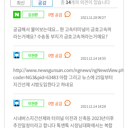
총
14
개의 의견이 있습니다
최신
공감
김성환
0
명 공감
2021.11.28 09:27
궁급해서 물어보는데요... 현 고속터미널이 금호고속꺼
라는거예요? 수송동 부지가 금호고속꺼라는거예요?
이현준
0
명 공감
2021.11.14 14:35
http://www.newsgunsan.com/ngnews/ngNewsView.php
code=NG3&pid=63483 아참 그리고 뉴스에 25일부터
지간선제 시범도입한다고 하네요
이현준
0
명 공감
2021.11.14 14:28
시내버스지간선제와 터미널 이전과 신축등 2023년이후
추진일정이라고 합니다 톡앤톡 시장님대화에서는 복합