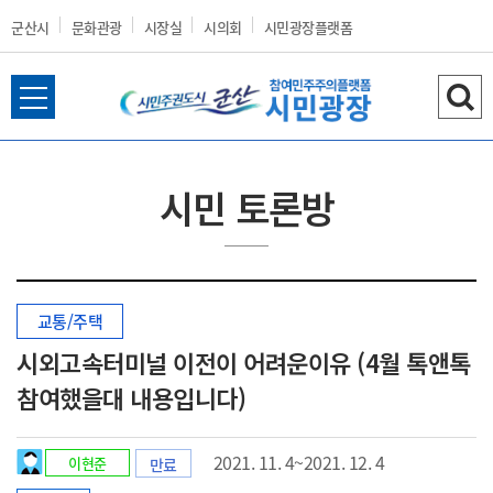
군산시
문화관광
시장실
시의회
시민광장플랫폼
전
검
군
체
색
메
하
뉴
기
시민 토론방
열
산
기
교통/주택
시
시외고속터미널 이전이 어려운이유 (4월 톡앤톡
참여했을대 내용입니다)
홈
2021. 11. 4~2021. 12. 4
이현준
만료