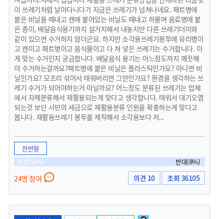
이 쓰레기처럼 날아다니다가 지금은 쓰레기가 넘쳐나네요. 패트병에
붙은 비닐을 떼내고 캔에 붙어있는 비닐도 떼내고 하물며 음료병에 붙
은 종이, 배달음식용기까지 설거지해서 내놓지만 다른 쓰레기더미와
같이 있으면 수거하지 않더군요. 하지만 소각용쓰레기봉투에 유리병이
고 캔이고 패트병이고 음식물이고 다 쳐 넣은 쓰레기는 수거합니다. 이
게 맞는 수거인지 궁금합니다. 배달음식 용기는 어느정도까지 깨끗해
야 수거하는걸까요?패트병에 붙은 비닐은 플라스틱인가요? 아니면 비
닐인가요? 모조리 섞어서 태워버리면 그만인가요? 환경을 생각하는 쓰
레기 수거가 되어야하는거 아닐까요? 어느정도 분류된 쓰레기는 업체
에서 자체분류해서 재활용되는게 맞다고 생각합니다. 태워서 대기오염
되는것 보단 시민의 세금으로 재활용분류 인원을 확충하는게 맞다고
봅니다. 재활용쓰레기 봉투를 제작해서 소각용보다 저...
찬반형
찬성(92%)
반대(8%)
의견 10
조회 36105
24명 참여