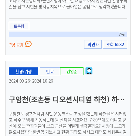
고나 계시는겁니까?군산시청이 아무런 대응도 하지 않는다면 환경부와
손을 잡고 시민을 방사능지옥으로 몰아넣은 공범으로 생각하겠습니다.
토론형
7%
의견 0
조회 6582
7명 공감
환경/위생
만료
김영준
2024-09-26~2024-10-26
구암천(조촌동 디오션시티옆 하천) 하수구 냄새
구암천도 경포천처럼 시민 운동코스로 조성을 했는데 하천물은 시커멓
고 하수구 냄새 진동하는데 뭔 산책을 하겠어요. 7-80년대도 아니고 군
산에 오는 관광객들이 보고 군산을 어떻게 생각할까요? 시정에 노고가
많으시겠지만 한번쯤 가보시고 현황 파악도 하시고 대책도 세워주시길