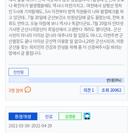
나 확진자가 발생했을때도 역시나 마찬가지고.. 여천에서 상행선 첫차
인 5시에 기차탈때도, 5시 이전부터 방역 직원들이 나와 발열체크를 하
고 있던데.. 7월 20일에 군산보건소 민원상담에 글도 올렸는데, 전혀 조
회도 안하고, 오늘 아침에 보니 역시나 똑같더군요..7월 20일자 인터넷
기사엔 군산시의장단이 최일선에서 고생한다 격려도 했다던데.. 군산
시민이 아니라 더이상 감나라 대추나라 할 입장도 아니고, 이번주면 군
산출장도 끝나 더이상 군산역 이용할 일 없으나,26만 군산시민과, 미항
군산을 찾는 외지인의 건강과 안녕을 위해 좀 더 신경써주시길 바라는
맘에서 글 올립니다.
찬반형
찬성(100%)
반대(0%)
의견 1
조회 20062
3명 참여
환경/위생
만료
김영광
2021-03-30~2021-04-29