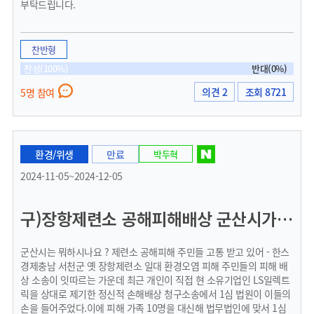
부탁드립니다.
찬반형
찬성(100%)
반대(0%)
의견 2
조회 8721
5명 참여
환경/위생
만료
박두혁
2024-11-05~2024-12-05
구)장항제련소 공해피해배상 군산시가 나서야
군산시는 뭐하시나요 ? 제련소 공해피해 주민들 고통 받고 있어 - 한스
경제충남 서천군 옛 장항제련소 일대 환경오염 피해 주민들의 피해 배
상 소송이 잇따르는 가운데 최근 개인이 직접 현 소유기업인 LS일렉트
릭을 상대로 제기한 정신적 손해배상 청구소송에서 1심 법원이 이들의
손을 들어주었다.이에 피해 가족 10명을 대신해 법무법인에 맞서 1심