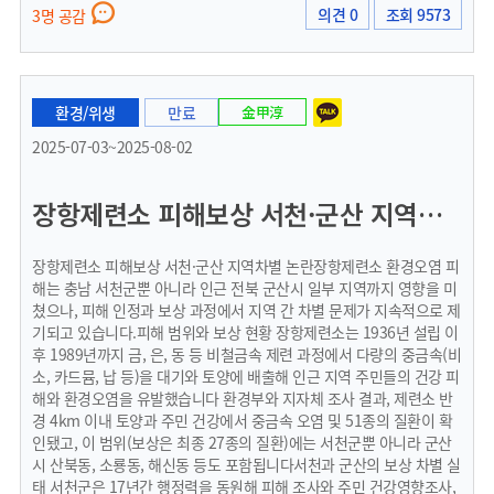
의견 0
조회 9573
3명 공감
환경/위생
만료
金甲淳
2025-07-03~2025-08-02
장항제련소 피해보상 서천·군산 지역차별 논란
장항제련소 피해보상 서천·군산 지역차별 논란장항제련소 환경오염 피
해는 충남 서천군뿐 아니라 인근 전북 군산시 일부 지역까지 영향을 미
쳤으나, 피해 인정과 보상 과정에서 지역 간 차별 문제가 지속적으로 제
기되고 있습니다.피해 범위와 보상 현황 장항제련소는 1936년 설립 이
후 1989년까지 금, 은, 동 등 비철금속 제련 과정에서 다량의 중금속(비
소, 카드뮴, 납 등)을 대기와 토양에 배출해 인근 지역 주민들의 건강 피
해와 환경오염을 유발했습니다 환경부와 지자체 조사 결과, 제련소 반
경 4km 이내 토양과 주민 건강에서 중금속 오염 및 51종의 질환이 확
인됐고, 이 범위(보상은 최종 27종의 질환)에는 서천군뿐 아니라 군산
시 산북동, 소룡동, 해신동 등도 포함됩니다서천과 군산의 보상 차별 실
태 서천군은 17년간 행정력을 동원해 피해 조사와 주민 건강영향조사,