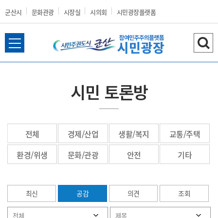
군산시
문화관광
시장실
시의회
시민광장플랫폼
전
검
군
체
색
메
하
뉴
기
시민 토론방
열
산
기
전체
경제/산업
생활/복지
교통/주택
시
환경/위생
문화/관광
안전
기타
최신
공감
의견
조회
홈