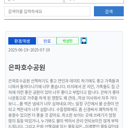
검색
으
환경/위생
만료
박상민
로
2025-06-19~2025-07-19
은파호수공원
이
은파호수공원 산책하기도 좋고 연인과 데이트 하기에도 좋고 가족들과
나와서 돌아다니기에 너무 좋습니다. 타지에서 온 지인, 가족들도 집 근
처에 이런 좋은 공원이 있어 너무 좋다고 부럽다고 합니다. 은파가 좋아
나운동으로 거주를 하게 된 영향도 꽤 큰데...막상 이사와서 자주 가다
동
보니....물 썩은 냄새가 너무 심하네요.어느 일정 구간에서 물 순환이 안
되고 썩은내가 너무 심합니다. 수질정화에도 좀 신경써서 쾌적하게 이
용할수 있으면 더 좋을 것 같아요. 최소한 보이는 곳에 쓰레기가 엄청
많이 둥둥 떠있거나, 누가봐도 물이 썩어서 관리 안되보이진 않게 부탁
드립니다. 그리고 은파 산책길에 있는 황토길은...이름뿐인 황토길인데