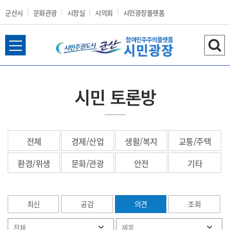
군산시
문화관광
시장실
시의회
시민광장플랫폼
전
검
군
체
색
메
하
뉴
기
시민 토론방
열
산
기
전체
경제/산업
생활/복지
교통/주택
시
환경/위생
문화/관광
안전
기타
최신
공감
의견
조회
홈