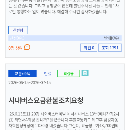
는 것 같습니다. 그리고 통행량이 많은데 불법주차된 차들로 인해 1차
로만 통행하는 일이 많습니다. 해결해 주시면 감사하겠습니다.
찬반형
찬성(0%)
반대(0%)
의견 0
조회 1791
0명 참여
교통/주택
만료
박상용
2026-06-15~2026-07-15
시내버스요금환불조치요청
'26.6.13토11:20경 시외버스터미널 에서시내버스 13번(배차간격2시
간) 타면서A웨딩 갑니까? 물었습니다.후불교통카드 테그후 금강자동
차학원정류장에 11:30경 내렸습니다.그런데, 요금청구가13,700원되