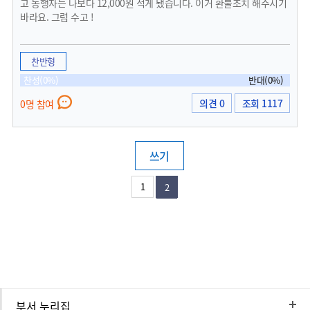
고 동행자는 나보다 12,000원 적게 됐습니다. 이거 환불조치 해주시기
바라요. 그럼 수고 !
찬반형
찬성(0%)
반대(0%)
의견 0
조회 1117
0명 참여
쓰기
1
2
부서 누리집