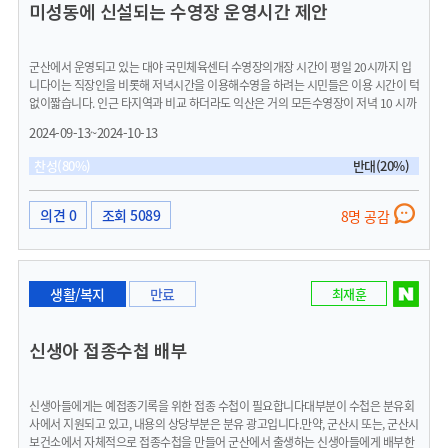
미성동에 신설되는 수영장 운영시간 제안
군산에서 운영되고 있는 대야 국민체육센터 수영장의개장 시간이 평일 20시까지 입
니다이는 직장인을 비롯해 저녁시간을 이용해수영을 하려는 시민들은 이용 시간이 턱
없이짧습니다. 인근 타지역과 비교 하더라도 익산은 거의 모든수영장이 저녁 10 시까
지이며 휴일 공휴일에도 교차로운영하여 연속이용이 가능하도록 하고 있습니다지금
2024-09-13~2024-10-13
은 월명 수영장도 폐장되어 더욱 이용하기 어려운 실정입니다새로 생기는 미성동 수
영장은 저녁 10시까지 운영해 주실것을제안 하며 아울러 신설 수영장이 운영되기 전
찬성(80%)
반대(20%)
까지 대야 수영장을 10시까지 연장 운영해주실것을 제안합니다타지역과 비교해 상대
적으로 수영장 수도 부족할 뿐더러 운영시간도 짧아 시민들의 불편을 개선해 주실것
을 요청합니다.
의견 0
조회 5089
8명 공감
생활/복지
만료
최재훈
신생아 접종수첩 배부
신생아들에게는 예접종기록을 위한 접종 수첩이 필요합니다대부분이 수첩은 분유회
사에서 지원되고 있고, 내용의 상당부분은 분유 광고입니다.만약, 군산시 또는, 군산시
보건소에서 자체적으로 접종수첩을 만들어 군산에서 출생하는 신생아들에게 배부한