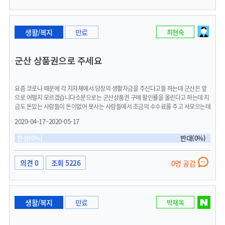
생활/복지
만료
최현숙
군산 상품권으로 주세요
​요즘 코로나 때문에 각 지자체에서 당장의 생활자금을 주신다고들 하는데 군산은 앞
으로 어떨지 모르겠습니다소문으로는 군산상품권 구매 할인률을 올린다고 하는데 지
금도 돈있는 사람들이 돈이없어 못사는 사람들에서 조금의 수수료를 주고 사모으는데
돈없는 사람들은 그림의 떡이잖아요 그러니 만약 상품권 할인을 생각하셨다면 할인할
2020-04-17~2020-05-17
예산으로 1~2만원도 좋으니 골고루 사용하도록 상품권으로 직접 모두에게 주심이 어
떨런지요그리하면 그돈은 바로 사용하게 되고 군산 경기에도 도움이 될것 같아서요
찬성(0%)
반대(0%)
의견 0
조회 5226
0명 공감
생활/복지
만료
박재옥