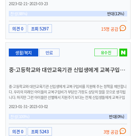
자몽은 연습실이 한개라 점이 가장 아쉽습니다. 연습실과 더불어 무대공간을 만들어
2023-02-21~2023-03-23
청소년들이 더욱 즐기는 공간이 되었으면 합니다.
찬성(88%)
반대(12%)
의견 0
조회 5297
15명 공감
생활/복지
만료
유수진
중·고등학교와 대안교육기관 신입생에게 교복구입비 지원
중·고등학교와 대안교육기관 신입생에게 교복구입비를 지원해 주는 정책을 제안합니
다. 우리의 미래인 아이들의 교복구입비가 부담인 가정도 상당히 많을 것으로 생각됩
니다. 하지만 그런 아이들만 선별해서 지원주기 보다는 전체 신입생들에게 교복구입
비를 지원해 주셨으면 합니다. 일례로, 서울특별시와 경기도의 많은 지자체 같은 경우
2023-01-31~2023-03-02
몇 년째 이 사업을 해오고 있는데요. 관내 중·고등학교와 대안교육기관 신입생 전체에
게 교복비 30만원씩을 지원해 오고 있습니다. 이러한 정책을 우리 군산시에서도 타 지
찬성(100%)
반대(0%)
자체를 벤치마킹 하시어, 자라나는 우리 아이들에게 교복비를 지원주셨으면 합니다.
의견 0
조회 5243
3명 공감