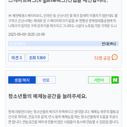
▣ 제안배경스케이트보드, 인라인 등 군산시민 중 파크 잠재적 이용자가 많은데도 불
구하고 군산시에는 제대로 된 스케이트파크가 없음.▣ 현행상 문제점새들공원에 미
니파크가 있지만 구색 갖추기용 파크이고 그나마도 시설이 노후됨.가장 가까운 도시
전주의 스케이트파크 조차도 노후되고 제대로된 시설이 아님. 제대로된 스케이트파크
2025-09-09~2025-10-09
를 가기 위해서는 작년 준공된 예산 수암체육공원까지 가야합니다. 군산시는 공원 및
녹지 시설은 잘 되어있지만 청소년과 젊은층의 건전한 여가생활을 위한 스케이트파크
찬성(96%)
반대(4%)
의 부재가 아쉬움.▣ 제안내용군산시민 전체가 접근성이 좋은 지역에 새롭게 만드는
것도 좋고, 여의치 않으면 은파 인라인스케이트장 리뉴얼 하는것도 좋다고 생각합니
다.▣ 기대효과서울 및 경기 지역 내의 스케이트파크는 공원 등과 잘 어우러져 주말마
의견 3
조회 5369
51명 공감
다 많은 주민들이 이용하고 있습니다. 또한 스케이트파크는 건강한 레져활동이 가능
한 장소로서 군산시 청소년들의 건전한 취미생활에 도움이 될거라 확신합니다. 전북
지역에 제대로 된 스케이트파크가 없기 때문에 타지역 이용자도 늘어날 것이며 전북
을 대표하는 문화 지역구로 거듭날 것입니다.
생활/복지
만료
서현아
청소년들의 예체능공간을 늘려주세요.
현재 자몽만으로는 청소년들의 복지가 부족하다고 생각합니다. 예체능 위주의 활동공
간으로 취미로, 전공으로 음악, 연시 등의 예체능을 하는 청소년들에게 도움을 주셨으
면 합니다. 연습공간을 여러개 만들어 많은 사람들이 동시에 연습할 수 있었음 합니다.