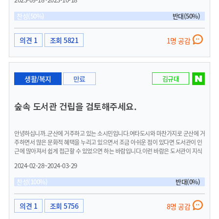
각으로 제안 해봅니다. 대부분의 프로그램이 낮에 이뤄지기 때문에 직장인의 접근이
어렵고 행정 적인 일 외에 방문이 쉽지 않은 주민과 동사무소의 거리를 줄일 수 있지
찬성(50%)
반대(50%)
않을까 하며 글을 씁니다.
의견 1
조회 5821
1명 공감
생활/복지
만료
김규대
숲속 도서관 건립을 검토해주세요.
안녕하십니까..군산에 거주하고 있는 소시민입니다.여타도시와 마찬가지로 군산에 거
주하면서 많은 문화적 혜택을 누리고 있으면서 조금 아쉬운 점이 있다면 도서관이 인
근에 많아져서 쉽게 접근할 수 있었으면 하는 바람입니다.이런 바람은 도서관이 지식
과 문화의 보고이자, 사회적 역할을 수행하는 중요한 공공 장소이기 때문입니다. 도서
2024-02-28~2024-03-29
관은 사회의 모든 계층에게 평등한 기회를 제공하며, 지식과 정보에 대한 접근성을 높
여 사회의 발전에 기여합니다. 또한 시민들의 소통의 공간을 제공하면서 사회적 통합
찬성(100%)
반대(0%)
에도 큰 역할을 하는 곳이라고 생각합니다. ​최근 가까운 전주시를 우연찮게 방문했을
때 숲속에 작은 도서관(건지산숲속작은도서관)이 있는 것을 보고 신선한 충격을 받았
습니다.일반적으로 도서관은 대단위 주거지 근처에 위치해서 시민들의 접근성을 고려
의견 1
조회 5756
8명 공감
하는 것이라고 생각했는데..숲속 산책로에 작은도서관이 아기자기하게 조성되어 있어