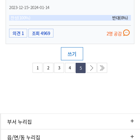
다면,분유 광고 대신 '영유아 상해 및 질병보험', '장애아돌발달재활서비스', '영유아발
2023-12-15~2024-01-14
달지원서비스' 같은 정책 뿐만아니라 예방접종 및 영유아건강검진을 시행하는 지역
소아청소년과 의원 등의 안내 사항을 알릴 수도 있고,또한 수첩을 통해 군산 출신임을
찬성(100%)
반대(0%)
잊지 않게 할 수 있는 효과도 기대할 수 있겠습니다.
의견 1
조회 4969
2명 공감
쓰기
1
2
3
4
5
부서 누리집
읍/면/동 누리집