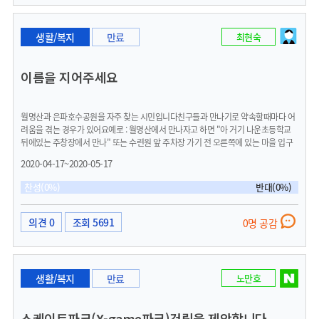
서 주변환경과 너무 잘 어울리는 곳이라고 생각했습니다.깨끗한 공기와 푸른 나무들
이 어우러지고, 주변에 벤치와 어린이 숲속놀이터가 함께 있다면 군산의 대표적인 휴
식공간이 될 것이라고 생각합니다.물론 시민여론와 사회적합의, 각종 행정절차들이
생활/복지
만료
최현숙
수반되어야 하겠지만, 시민들이 자연에서 휴식하면서 독서를 할 수 있는 환경이 조성
된다면좋지 않을까 생각합니다.군산시에서 상상도서관 신축과는 별개로 시민들이 많
이 찾는 월명산쪽에 작은 도서관 건립을 검토해 봤으면 하는 작은 소망을 담아서 제안
이름을 지어주세요
을 드립니다.
월명산과 은파호수공원을 자주 찾는 시민입니다친구들과 만나기로 약속할때마다 어
려움을 겪는 경우가 있어요예로 : 월명산에서 만나자고 하면 "아 거기 나운초등학교
뒤에있는 주창장에서 만나" 또는 수련원 앞 주차장 가기 전 오른쪽에 있는 마을 입구
에 있는 주차장에서 만나! 마을 뒤에 있는 계단으로 해서 거기 있잖아 삼일탑? 거기서
2020-04-17~2020-05-17
만나 아님 아예 삼일탑 부근에서 만나든가!" 라든가 금성교회쪽으로 올라오다 오른쪽
은 가파르니 명화학교 뒤쪽왼쪽 으로 방향을 틀어 그럼 거기 길이있어" 이런 식입니다
찬성(0%)
반대(0%)
월명 호수공원도 진입로가 많은데 마찬가지 입니다입구나 주차장마다 옛 마을이 있었
으면 그 이름을 붙여 주시고 길 입구마다 사연을 찾아 이름을 붙여 펫말을 달아 주시면
우리 군산의 공원에 대한 애착도 더 깊어지고 찾아가기도 쉬울것 같아요 물론 네비게
의견 0
조회 5691
0명 공감
이션으로도 찾아가게 해 주시고요
생활/복지
만료
노만호
스케이트파크(X-game파크)건립을 제안합니다.