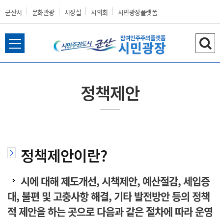
군산시
문화관광
시장실
시의회
시민광장플랫폼
전
검
군
체
색
메
하
뉴
기
정책제안
열
산
기
정책제안이란?
시
시에 대해 제도개선, 시책제안, 예산절감, 세입증
대, 불편 및 고충사항 해결, 기타 발전방안 등의 정책
홈
적 제안을 하는 곳으로 다음과 같은 절차에 따라 운영