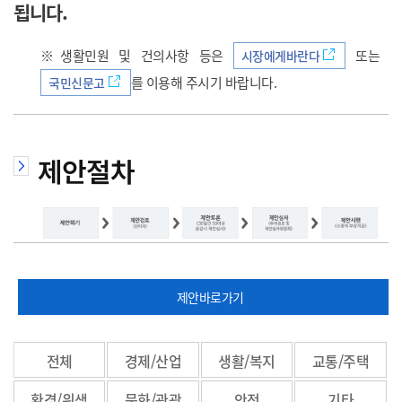
됩니다.
으
※생활민원 및 건의사항 등은
또는
시장에게바란다
를 이용해 주시기 바랍니다.
국민신문고
로
제안절차
이
제안바로가기
동
전체
경제/산업
생활/복지
교통/주택
환경/위생
문화/관광
안전
기타