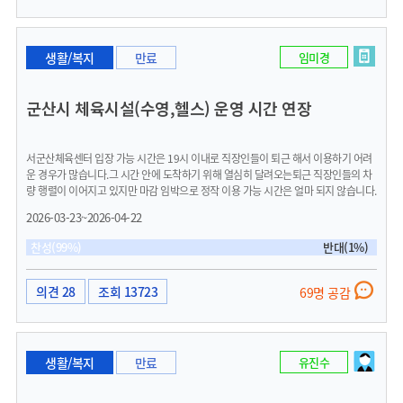
생활/복지
만료
임미경
군산시 체육시설(수영,헬스) 운영 시간 연장
서군산체육센터 입장 가능 시간은 19시 이내로 직장인들이 퇴근 해서 이용하기 어려
운 경우가 많습니다.그 시간 안에 도착하기 위해 열심히 달려오는퇴근 직장인들의 차
량 행렬이 이어지고 있지만 마감 임박으로 정작 이용 가능 시간은 얼마 되지 않습니다.
회당 이용 제한시간도 전, 후 샤워 및 준비 시간 포함하여 2시간으로 예전에 비해 1시
2026-03-23~2026-04-22
간이 짧아진 이용시간이지만 퇴근 후 이용자들은 19:30분에 장내에서 퇴수 해야 하기
에 2시간 이용도 불가능합니다.(18시 퇴근자들은 도착하여 입장하는 경우 샤워실 이
찬성(99%)
반대(1%)
용시간 빼면 운동 가능시간 1시간도 안되어 많은 회원들이 아쉬워하는부분)이 마저도
수영장 이용자들은 과밀화로 수영장에서 영법을 하기가 어렵고 목욕탕 수준의 수준의
밀집시간대엔 불편이 많습니다.(헬스장은 머신 뒤로 줄 서 있는경우도 많음)수영장.헬
의견 28
조회 13723
69명 공감
스장이 부족하고 입장 가능시간이 19시로제한적이기에 동 시간대에 더 몰릴수밖에
없고짧은시간 주어진 불편한 운동이나마어떻게든 건강을 위해 해보고자동시간대로
몰리기 때문에 과밀화로 인해 안전상의 우려(줄줄이 영법을 하며 안전거리확보가 어
려운 경우 빈번) 저녁 운영시간이 20시(19시입장마감)로 짧다보니 수 많은 직장인들
생활/복지
만료
유진수
이 출근 전 시간에도 많이 이용하기에 새벽 또한 과밀화가 심각하다고 합니다.(실제
운동을 해 보면 제대로 운동이 되지 않고, 수력별 여유 레인확보가 잘 안됨)바로 옆 익
산시만 해도 보통 밤 9:00~최대 10시까지도 운영하는시설이 5~6개 기관(신설수영장