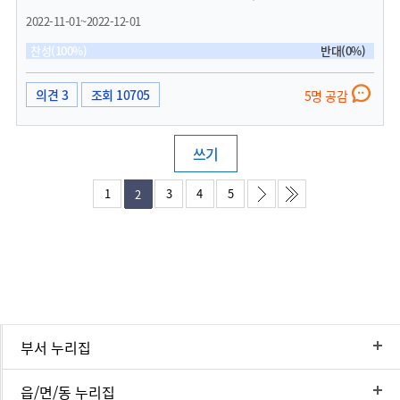
하여 시민들이 언제든지 찾아가서 상담과 교정, 훈련등 반려 동물을 키우는데 도움이
2022-11-01~2022-12-01
될 수 있도록 운영 해 주시면 좋겠습니다.무료는 아니더라도 좀 더 저렴한 비용으로 부
담없이 이용하게 되면 키우는 어려움이 다소 해소될 수 있고 최악의 경우 유기견으로
찬성(100%)
반대(0%)
버려지는 상황도 막을 수 있지 않을까 합니다.나아가 전문 인력을 양성하는 기관으로
활용하는 것도 바람직하지 않을 까요? 감사합니다.
의견 3
조회 10705
5명 공감
쓰기
1
3
4
5
2
부서 누리집
읍/면/동 누리집