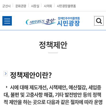
군산시
문화관광
시장실
시의회
시민광장플랫폼
전
검
군
체
색
메
하
뉴
기
정책제안
열
산
기
정책제안이란?
시
시에 대해 제도개선, 시책제안, 예산절감, 세입증
대, 불편 및 고충사항 해결, 기타 발전방안 등의 정책
홈
적 제안을 하는 곳으로 다음과 같은 절차에 따라 운영