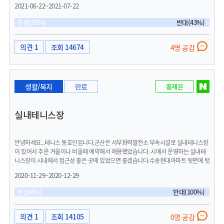
라 면접 때 어떤 옷을 입지?하며 옷을 구입하거나, 정장 혹은 구두를 구입하는 경우가
2021-06-22~2021-07-22
많습니다.그러나, 취업을 준비하는 청년들 입장에서 양복한벌, 셔츠 한장 등 구입하는
것이 경제적으로 부담이 많이 됩니다. 면접 한번을 위해 적게는 5만원~ 많게는 30만
찬성(57%)
반대(43%)
원까지 소비하는 부분이 많은 부담을 가지게 되는 거 같습니다.또, 면접을 위해 구입한
정장을 장롱 속에 두고 오랫동안 입지 않는 경우도 많습니다. 이러한 청년들이 가진 고
민을 해소해주셨으면 좋겠습니다.전주시는 청춘꿈꿀옷장이라는 사업을 통해 청년구
의견 1
조회 14674
4명 공감
직자 대상으로 1인당 3회 한정으로 지역 정장 판매점에서 정장, 셔츠, 낵타이, 구두를
무료로 지원해준다고 합니다. 이러한 정책을 군산시에서도 지원해주신다면, 구직난에
힘든 청년들에게 조금이나마 도움이 되지 않을까 싶습니다.청년들을 위해, 또 지역 시
민들을 위한 사업을 부탁드립니다.
생활/복지
만료
홍재은
실내테니스장
안녕하세요...테니스 동호인입니다.군산은 서부화력발전소 부속시설로 실내테니스장
이 있어서 추운 겨울이나 비올때 예약해서 애용했었습니다. 시에서 운영하는 실내테
니스장이 시내에서 접근성 좋은 곳에 있었으면 좋겠습니다.수송현대아파트 뒷편에 텃
밭으로 사용되는 넓은 부지가있는데 이곳을 매입해서 수송공원같은 테니스를 비롯한
2020-11-29~2020-12-29
실내복합스포츠센터 건립을 하면 좋겠다고 드려봅니다
찬성(0%)
반대(100%)
의견 1
조회 14105
0명 공감