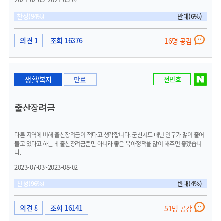
만 지급하며 지역경제 활성화에 부정적 결과만 초래하고 있는 것 같아 안타깝습니다.
2.여러 분석업체와 경기도의 정책에서도 입증 되었듯이 지역경제의 긍정적 효과를 기
찬성(94%)
반대(6%)
대하려면 포괄적재난지원금이 효율적입니다. 군산시에서도 아주 극소수의 특정인들
에게만 혜택이 돌아가는 불필요한 토목사업에 지출되는 막대한 예산을 줄이고 비상사
태인만큼 군산시민들이 성실하게 납부한 세금으로 고용위기지역인 군산시의 모든 시
의견 1
조회 16376
16명 공감
민들을 위하여 포괄적으로 재난지원금을 지급해 주실것을 요청드립니다.
생활/복지
만료
전민호
출산장려금
다른 지역에 비해 출산장려금이 적다고 생각합니다. 군산시도 매년 인구가 많이 줄어
들고 있다고 하는데 출산장려금뿐만 아니라 좋은 육아정책을 많이 해주면 좋겠습니
다.
2023-07-03~2023-08-02
찬성(96%)
반대(4%)
의견 8
조회 16141
51명 공감