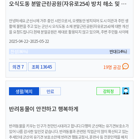
오식도동 분말근린공원(자유로254) 방치 해소 및 도심형 캠핑장 조성 요청
두곳 반영)이 있고 접근성도 좋지만 과밀화가 많이 해소 되어 여유로운 운동이 가능합
니다.(신설 수영장도 수요 , 수익 따지지 않고 시민 복지를 위해 야간까지 운영중, 익산
시체육시설 이용 시민 만족도 상위)서군산센터 한달정도 시범연장운영기간도 있었으
안녕하세요.군산시에 거주 중인 시민으로서, 오랫동안 방치되어 도시 미관과 주민 생
나홍보부족한 상황에서도 이용자들이 있는 상황이었으며 회원들이 집계 한 결과
활에 불편을 주고 있는 군산시 오식도동 소재 분말근린공원(자유로254)에 대한 개선
19:30~19:50 이용자수 지속적 파악시 적은 인원이 아니었음/더 많을 경우 이용자 입
을 요청드립니다.현재 분말공원은 제대로 활용되지 않고 있으며, 주변 주민들 사이에
장에서보면 레인 적정 인원 초과로 불편한 상황--->시범운영에 대한 이용자들 평가:
서도 관리 부족으로 인한 불만이 꾸준히 제기되고 있습니다. 이에 따라, 해당 부지를
'집계결과 저조함은' 실제와 맞지 않다 /시범운영기간도 너무 짧아서 형식적이었다,
2025-04-22~2025-05-22
도심형 캠핑장(일반 캠핑, 차박, 글램핑 등)으로 조성해 주실 것을 건의드립니다. 최근
군산시는 시민의 불편함 호소에도 불구하고 수익에만 급급한 것이냐는 평)수영, 헬스
캠핑 수요가 급증하면서 안전하고 접근성 높은 도심형 캠핑장에 대한 수요가 커지고
,gx에 대한 관심 연령은 낮아지고, 수명연장에 따라 항후 운동시설 이용자수 증가 불
찬성(86%)
반대(14%)
있으며, 특히 가족 단위의 건전한 여가활동 공간으로서 큰 효과를 기대할 수 있습니다.
가피 , 또한 앞으로 군산 관내 근로자수 증가에 따라 체육시설의 확충(월명수영장 건
법적 측면에서도 이와 같은 조성은 타당하다고 판단됩니다.공원시설에 관한 법률(도
립)이 시급하고, 수년전부터 시간 연장 관련 1600여명 서명 참여자분들의 의견을 다
시공원 및 녹지 등에 관한 법률)에 따르면, 공원 내에는 주민의 휴식·여가활동을 위한
시 모아 밤10시로 연장 해 줄 것을 제안합니다 (회당 이용시간 3시간으로 전환포함) -
의견 7
조회 13645
19명 공감
편의시설을 설치할 수 있으며, 자연 체험 및 환경 교육을 목적으로 한 야영장도 도시공
건강이 최우선입니다. 시민이 건강해야 도시가 건강합니다. 청년들과 군산을 찾아온
원법 시행령상 설치가 가능합니다. 또한 일부 지방자치단체에서는 유휴공원을 활용한
근로자들이 건강하게 살기 좋은 도시라고 느끼며 떠나지 않고 터를 잡고 살 수 있도록
캠핑장 사례도 이미 존재하고 있습니다. 이는 도시공원으로서의 성격을 훼손하지 않
수영,헬스 체육시설의 운영시간 연장을 적극적으로 시행해 주신다면 많은 시민들이
으면서도 효율적인 공간 활용 방안으로 입증된 모델입니다.캠핑장 조성 시 다음과 같
건강하고 행복한 삶을 영위 할 수 있는 밑거름이 될 것입니다.일시적인 연장 운영은 운
생활/복지
만료
강희정
은 기대효과가 있습니다.방치된 공원의 기능 회복 및 도시환경 개선주민들의 여가·휴
동 시간대를 지속적으로 바꾸기 어려운 상황에서 실효성이 없으니 장기적인 정책으로
식 공간 확보가족 중심 커뮤니티 활성화 및 지역경제 파급 효과타 지역과 차별화된 군
많은 시민들을 위한 시설로 거듭나는 정책이 필요합니다.
산시만의 문화·관광 콘텐츠 창출이 사업은 단순한 시설 설치를 넘어, 주민 삶의 질 향
반려동물이 안전하고 행복하게
상과 지역 발전을 동시에 도모할 수 있는 가치 있는 제안이라 생각합니다. 군산시에서
도 긍정적인 검토와 함께 주민 의견 수렴 절차 등을 통해 공론화를 추진해주시길 정중
히 요청드립니다.감사합니다.
반려동물을 키우는 인구가 천만인시대라고 합니다.다행히 군산에는 유기견보호소가
있어 나름 감사한 일인것 같습니다. 반려동물과 관련된 직업군이 많이 확산되고 있는
추세인데 군산의 유기견 보호소안에 반려견 행동교정사, 훈련사 등 전문인력을 배치