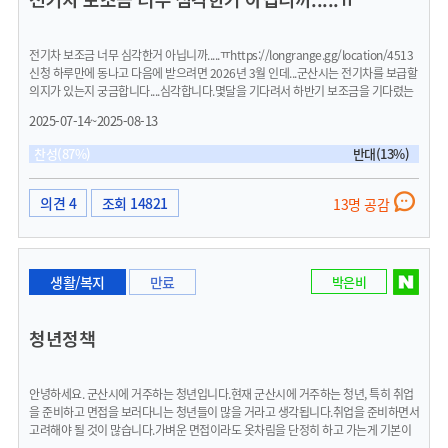
전기차 보조금 너무 심각한거 아닙니까.....ㅠhttps://longrange.gg/location/4513
신청 하루만에 동나고 다음에 받으려면 2026년 3월 인데...군산시는 전기차를 보급할
의지가 있는지 궁금합니다....심각합니다.몇달을 기다려서 하반기 보조금을 기다렸는
데....순식간에 끝나고 심각합니다.살펴봐 주세요.. 또 몇달을 기다려야하는지...
2025-07-14~2025-08-13
찬성(87%)
반대(13%)
의견 4
조회 14821
13명 공감
생활/복지
만료
박은비
청년정책
안녕하세요. 군산시에 거주하는 청년입니다.현재 군산시에 거주하는 청년, 특히 취업
을 준비하고 면접을 보러다니는 청년들이 많을 거라고 생각됩니다.취업을 준비하면서
고려해야 될 것이 많습니다.가벼운 면접이라도 옷차림을 단정히 하고 가는게 기본이