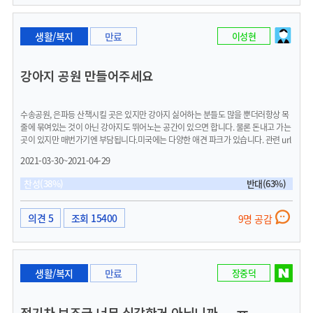
생활/복지
만료
이성현
강아지 공원 만들어주세요
수송공원, 은파등 산책시킬 곳은 있지만 강아지 싫어하는 분들도 많을 뿐더러항상 목
줄에 묶여있는 것이 아닌 강아지도 뛰어노는 공간이 있으면 합니다. 물론 돈내고 가는
곳이 있지만 매번가기엔 부담됩니다.미국에는 다양한 애견 파크가 있습니다. 관련 url
첨부합니다. 5kg 이상 큰 강아지와 이하의 작은 강아지들을 공간적으로 분리해 사고
2021-03-30~2021-04-29
예방을 해놨습니다.요즘 폐가도 많고 안쓰는 부지들이 많던데 군산시에서 매입해 공
원을 조성하면 어떤지아님 오래된 철길근처에 철길 강아지 파크 이런건 어떤지 제안
찬성(38%)
반대(63%)
드립니다.
의견 5
조회 15400
9명 공감
생활/복지
만료
장중덕
전기차 보조금 너무 심각한거 아닙니까.....ㅠ