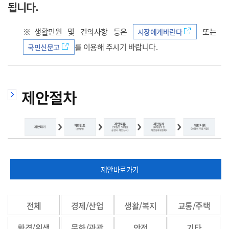
됩니다.
으
※생활민원 및 건의사항 등은
또는
시장에게바란다
를 이용해 주시기 바랍니다.
국민신문고
로
제안절차
이
제안바로가기
동
전체
경제/산업
생활/복지
교통/주택
환경/위생
문화/관광
안전
기타