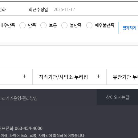
전화
최근수정일
2025-11-17
매우만족
만족
보통
불만족
매우불만족
직속기관/사업소 누리집
유관기관 누
찾아오시는길
처리기기운영·관리방침
표전화 063-454-4000
9이상, 파이어 폭스, 크롬, 사파리에 최적화 되어있습니다.