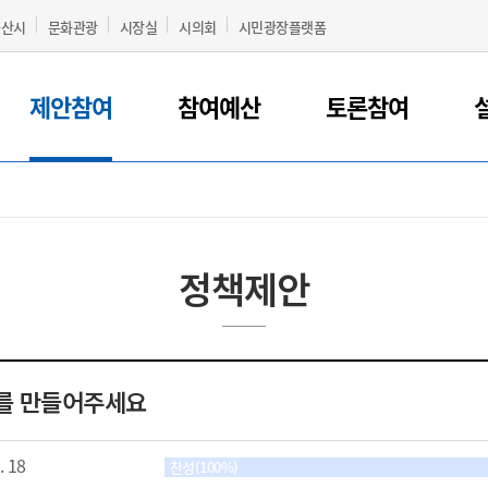
군산시
문화관광
시장실
시의회
시민광장플랫폼
제안참여
참여예산
토론참여
정책제안
소를 만들어주세요
. 18
찬성(100%)