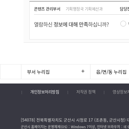
콘텐츠 관리부서
기획행정국 기획예산과
담당
열람하신
정보에 대해 만족
하십니까?
부서 누리집
읍/면/동 누리집
개인정보처리방침
저작권 정책
영상정보
[54078] 전북특별자치도 군산시 시청로 17 (조촌동, 군산시청) 대
군산시 홈페이지는 운영체제(OS)：Windows 7이상, 인터넷 브라우저：IE 