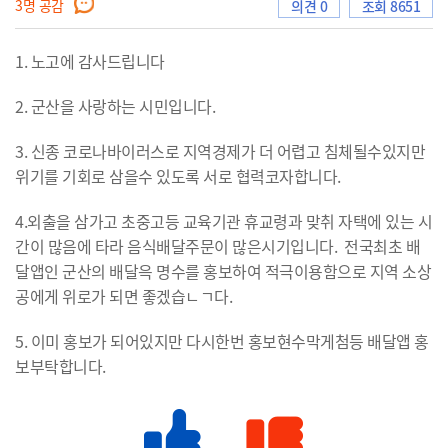
3
명 공감
의견 0
조회 8651
1. 노고에 감사드립니다
으
2. 군산을 사랑하는 시민입니다.
3. 신종 코로나바이러스로 지역경제가 더 어렵고 침체될수있지만
로
위기를 기회로 삼을수 있도록 서로 협력코자합니다.
4.외출을 삼가고 초중고등 교육기관 휴교령과 맞취 자택에 있는 시
간이 많음에 타라 음식배달주문이 많은시기입니다. 전국최초 배
이
달앱인 군산의 배달윽 명수를 홍보하여 적극이용함으로 지역 소상
공에게 위로가 되면 좋겠습ㄴㄱ다.
5. 이미 홍보가 되어있지만 다시한번 홍보현수막게첨등 배달앱 홍
동
보부탁합니다.