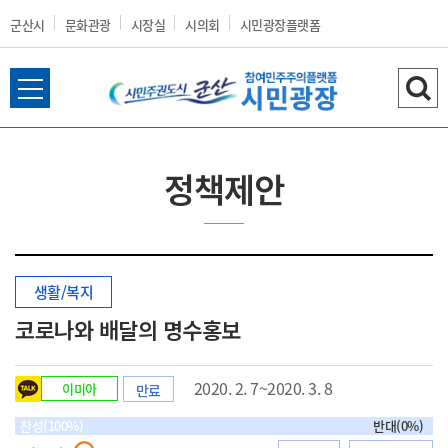
군산시
문화관광
시장실
시의회
시민광장플랫폼
전
검
군
체
색
메
하
뉴
기
정책제안
열
산
기
생활/복지
시
코로나와 배달의 명수홍보
2020. 2. 7~2020. 3. 8
이미아
만료
홈
찬성(100%)
반대(0%)