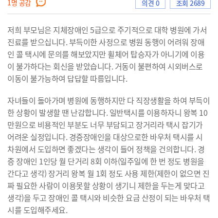
1
명 공감
의견 0
조회 2689
저희 부모님은 지체장애인 5급으로 주기적으로 대학 병원에 가서
으
진료를 받으십니다. 부득이한 사정으로 병원 동행이 어려워 장애
인 콜 택시에 문의를 해보았지만 휠체어 탑승자가 아니기에 이용
이 불가하다는 회신을 받았습니다. 거동이 불편하여 시외버스로
이동이 불가능하여 답답할 따름입니다.
로
자녀들이 돌아가며 병원에 동행하지만 다 직장생활을 하여 부득이
한 상황이 발생할 땐 난감합니다. 일반택시를 이용하자니 왕복 10
만원으로 비용적인 부분도 너무 부담되고 장거리라 택시 잡기가
이
어려운 실정입니다. 경증장애인을 대상으로한 바우처 택시를 시
차원에서 도입하면 좋겠다는 생각이 들어 정책을 건의합니다. 경
증 장애인 1인당 월 단거리 8회 이하(일주일에 한 번 정도 병원을
간다고 생각) 장거리 왕복 월 1회 정도 사용 제한(제한이 없으면 진
동
짜 필요한 사람이 이용못할 상황이 생기니 제한을 두는게 맞다고
생각)을 두고 장애인 콜 택시와 비슷한 요금 산정이 되는 바우처 택
시를 도입해주세요.