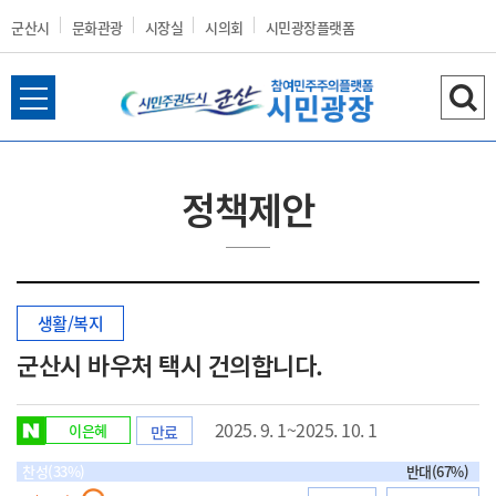
군산시
문화관광
시장실
시의회
시민광장플랫폼
전
검
군
체
색
메
하
뉴
기
정책제안
열
산
기
생활/복지
시
군산시 바우처 택시 건의합니다.
2025. 9. 1~2025. 10. 1
이은혜
만료
홈
찬성(33%)
반대(67%)