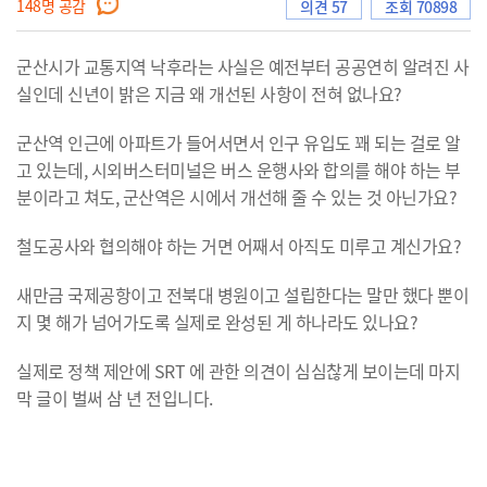
148
명 공감
의견 57
조회 70898
군산시가 교통지역 낙후라는 사실은 예전부터 공공연히 알려진 사
으
실인데 신년이 밝은 지금 왜 개선된 사항이 전혀 없나요?
군산역 인근에 아파트가 들어서면서 인구 유입도 꽤 되는 걸로 알
고 있는데, 시외버스터미널은 버스 운행사와 합의를 해야 하는 부
로
분이라고 쳐도, 군산역은 시에서 개선해 줄 수 있는 것 아닌가요?
철도공사와 협의해야 하는 거면 어째서 아직도 미루고 계신가요?
이
새만금 국제공항이고 전북대 병원이고 설립한다는 말만 했다 뿐이
지 몇 해가 넘어가도록 실제로 완성된 게 하나라도 있나요?
실제로 정책 제안에 SRT 에 관한 의견이 심심찮게 보이는데 마지
동
막 글이 벌써 삼 년 전입니다.