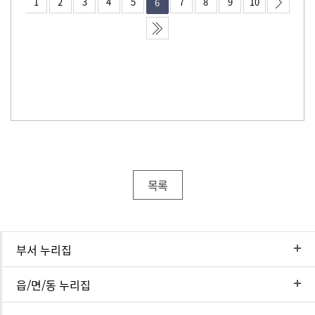
1
2
3
4
5
7
8
9
10
6
목록
부서 누리집
읍/면/동 누리집