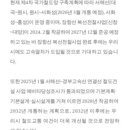
현재 제
4
차 국가철도망 구축계획에 따라 서해선
[
대
곡
~
원시
,
원시
~
서화성
(2026
년
3
월 개통 예정
),
서화
성
~
홍성
]
이 운영 중이며
,
장항선 복선전철사업
[
신창
~
대양
]
이
2024. 2
월 착공하여
2027
년
12
월 준공 예정
하고 있는 바 장항선 복선전철사업 완료 후에는 우리
시에도 고속열차가 도입될 것으로
기대하고 있습니
다
.
또한
2025
년
1
월 서해선
~
경부고속선 연결선 철도건
설 사업 예비
타당성조사가
통과되었으며 기본계획
·
기본설계
·
실시설계를 거쳐 이르면
2028
년 착공하여
2032
년 개통하는 계획으로
, 2032
년 이후에는 우
리시 철도교통 여건이 더욱 개선될 것으로
전망하