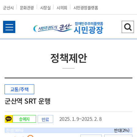
군산시
문화관광
시장실
시의회
시민광장플랫폼
전
검
군
체
색
메
하
뉴
기
정책제안
열
산
기
교통/주택
시
군산역 SRT 운행
2025. 1. 9~2025. 2. 8
송예지
만료
홈
찬성(98%)
반대(2%)