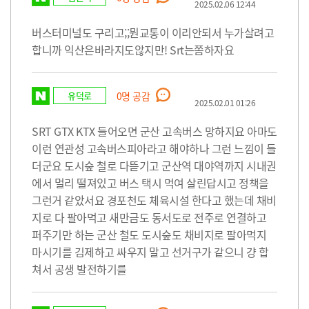
2025.02.06 12:44
버스터미널도 구리고;;뭔교통이 이리안되서 누가살려고
합니까 익산은바라지도않지만! Srt는쫌하자요
유덕로
0
명 공감
2025.02.01 01:26
SRT GTX KTX 들어오면 군산 고속버스 망하지요 아마도
이런 연관성 고속버스피아라고 해야하나 그런 느낌이 들
더군요 도시숲 철로 다뜯기고 군산역 대야역까지 시내권
에서 멀리 떨져있고 버스 택시 먹여 살린답시고 정책을
그런거 같았서요 경포천도 체육시설 한다고 했는데 채비
지로 다 팔아먹고 새만금도 동서도로 전주로 연결하고
퍼주기만 하는 군산 철도 도시숲도 채비지로 팔아먹지
마시기를 김제하고 싸우지 말고 선거구가 같으니 걍 합
쳐서 공생 발전하기를