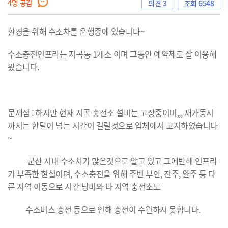
4
명 공감
의견 3
조회 6548
환경을 위해 수소차를 운행중에 있습니다~
으
수소충전인프라는 지곡동 1개소 이며 그동안 예약제로 잘 이용해
왔습니다.
로
문제점 : 하지만 현재 지곡 충전소 설비는 고장중이며,,, 재가동시
까지는 한달이 넘는 시간이 걸릴것으로 업체에서 고지하였습니다
이
~
군산 시내 수소차가 많은것으로 알고 있고 그에반해 인프라
가 부족한 현실이며, 수소충전을 위해 주변 부안, 전주, 완주 등 다
동
른 지역 이동으로 시간 낭비와 타 지역 충전소도
수소버스 충전 등으로 인해 충전이 수월하지 못합니다.