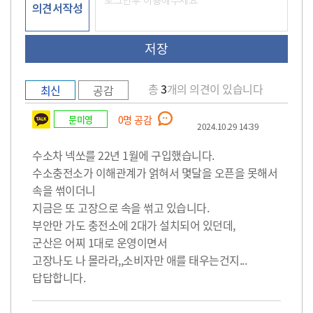
의견서작성
총
3
개의 의견이 있습니다
최신
공감
문미영
0
명 공감
2024.10.29 14:39
수소차 넥쏘를 22년 1월에 구입했습니다.
수소충전소가 이해관계가 얽혀서 몇달을 오픈을 못해서
속을 썪이더니
지금은 또 고장으로 속을 썪고 있습니다.
부안만 가도 충전소에 2대가 설치되어 있던데,
군산은 어찌 1대로 운영이면서
고장나도 나 몰라라,,소비자만 애를 태우는건지...
답답합니다.