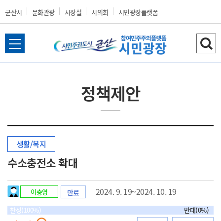
군산시
문화관광
시장실
시의회
시민광장플랫폼
전
검
군
체
색
메
하
뉴
기
정책제안
열
산
기
생활/복지
시
수소충전소 확대
2024. 9. 19~2024. 10. 19
이충영
만료
홈
찬성(100%)
반대(0%)