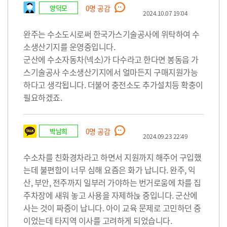
양덕모
0
명 공감
2024.10.07 19:04
완주는 수소도시로써 한국가스기술공사에 위탁하여 수
소생산기지를 운영중입니다.
군산에 수소자동차(넥소)가 다수라고 한다면 봉동읍 가
스기술공사 수소생산기지에서 얼마든지 구매지원가능
하다고 생각됩니다. 더불어 충전소도 추가설치등 확충이
필요하겠죠.
박남희
0
명 공감
2024.09.23 22:49
수소차를 친화경차라고 하면서 지원까지 해주어 구입했
는데 불편함이 너무 심해 요즘은 화가 납니다. 완주, 익
산, 부안, 전주까지 일부러 가야하는 번거로움에 차를 집
주차장에 새워 놓고 사용을 자제하늕 중입니다. 군산에
사는 것이 짜증이 납니다. 아이 교육 문제로 고민하던 중
이었는데 타지역 이사를 고려하게 되었습니다.