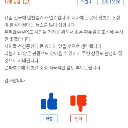
17
명 공감
의견 4
조회 10120
요즘 전국에 맨발걷기가 열풍입니다. 지자체 곳곳에 황톳길 조성
으
이 활성화된다는 뉴스를 많이 접합니다.
은파호수길에도 시민들 건강을 위해서 좋은 황톳길을 조성해 주시
면 좋겠습니다.
시민들 건강증진에 큰 효과가 있을 것으로 생각됩니다.
로
더불어 더 많은 관광객도 찾아올 수 있어서 주변 상권도 활성화 될
것으로 기대됩니다.
은파호수에 황톳길 조성 적극적인 검토 부탁드립니다.
이
감사합니다.
동
찬성
반대