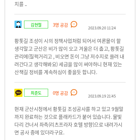
치를 ..
김현철
3
명 공감
2023.09.20 11:24
황톳길 조성이 시의 정책사업처럼 되어서 여론몰이 할
생각말고 군산은 비가 많이 오고 겨울은 더 춥고, 황톳길
관리에(질퍽거리고 , 비오면 돈이 그냥 저수지로 쓸려 내
려간다고 생각해봐요) 세금을 많이 써야하니 현재 있는
산책길 정비를 계속하심이 좋을듯 합니다.
최준도
0
명 공감
2023.09.19 21:45
현재 군산시청에서 황톳길 조성공사를 하고 있고 9월말
까지 완료하는 것으로 플래카드가 붙어 있습니다. 물빛
다리 건너서 좌측(리츠프라자 호텔 방향)으로 내려가시
면 공사 중에 있더라구요.