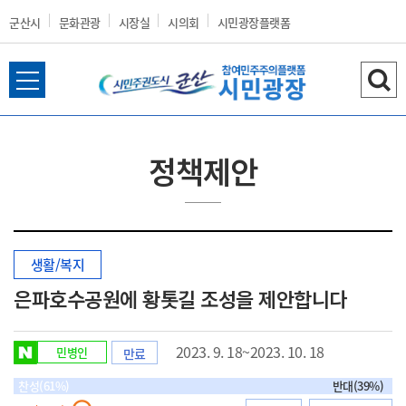
군산시
문화관광
시장실
시의회
시민광장플랫폼
전
검
군
체
색
메
하
뉴
기
정책제안
열
산
기
생활/복지
시
은파호수공원에 황톳길 조성을 제안합니다
2023. 9. 18~2023. 10. 18
민병인
만료
홈
찬성(61%)
반대(39%)