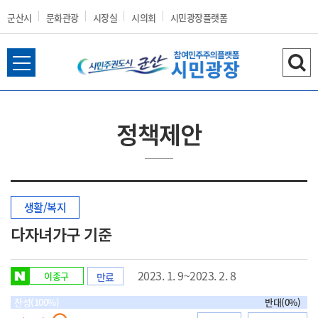
군산시
문화관광
시장실
시의회
시민광장플랫폼
전
검
군
체
색
메
하
뉴
기
정책제안
열
산
기
생활/복지
시
다자녀가구 기준
2023. 1. 9~2023. 2. 8
이종구
만료
홈
찬성(100%)
반대(0%)