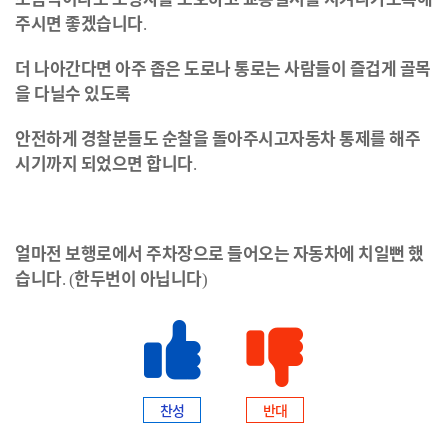
주시면
좋겠습니다
.
더
나아간다면
아주
좁은
도로나
통로는
사람들이
즐겁게
골목
을
다닐수
있도록
안전하게
경찰분들도
순찰을
돌아주시고
자동차
통제를
해주
시기까지
되었으면
합니다
.
얼마전
보행로에서
주차장으로
들어오는
자동차에
치일뻔
했
습니다
한두번이
아닙니다
. (
)
찬성
반대