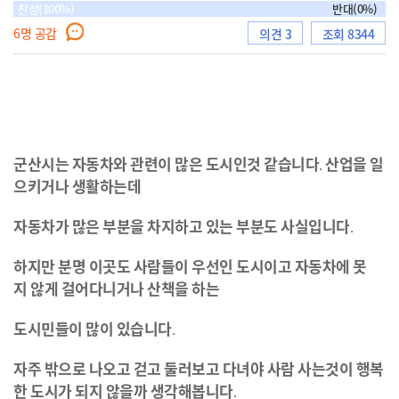
찬성(100%)
반대(0%)
6
명 공감
의견 3
조회 8344
으
로
군산시는
자동차와
관련이
많은
도시인것
같습니다
산업을
일
.
으키거나
생활하는데
자동차가
많은
부분을
차지하고
있는
부분도
사실입니다
.
이
하지만
분명
이곳도
사람들이
우선인
도시이고
자동차에
못
지
않게
걸어다니거나
산책을
하는
동
도시민들이
많이
있습니다
.
자주
밖으로
나오고
걷고
둘러보고
다녀야
사람
사는것이
행복
한
도시가
되지
않을까
생각해봅니다
.