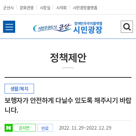
군산시
문화관광
시장실
시의회
시민광장플랫폼
전
검
군
체
색
메
하
뉴
기
정책제안
열
산
기
생활/복지
시
보행자가 안전하게 다닐수 있도록 해주시기 바랍
니다.
홈
2022. 11. 29~2022. 12. 29
강지연
만료