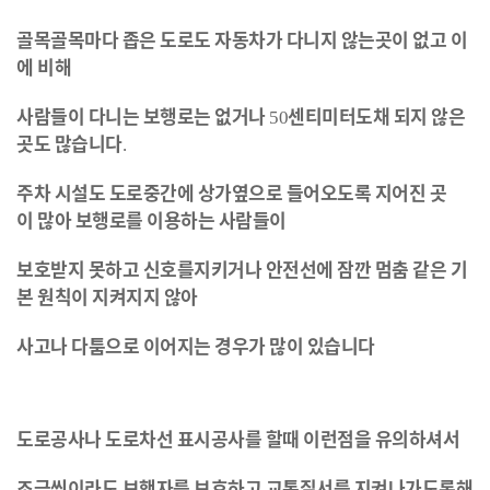
골목골목마다
좁은
도로도
자동차가
다니지
않는곳이
없고
이
에
비해
사람들이
다니는
보행로는
없거나
센티미터도
채
되지
않은
50
곳도
많습니다
.
주차
시설도
도로중간에
상가옆으로
들어오도록
지어진
곳
이
많아
보행로를
이용하는
사람들이
보호받지
못하고
신호를
지키거나
안전선에
잠깐
멈춤
같은
기
본
원칙이
지켜지지
않아
사고나
다툼으로
이어지는
경우가
많이
있습니다
도로공사나
도로차선
표시공사를
할때
이런점을
유의하셔서
조금씩이라도
보행자를
보호하고
교통질서를
지켜나가도록
해