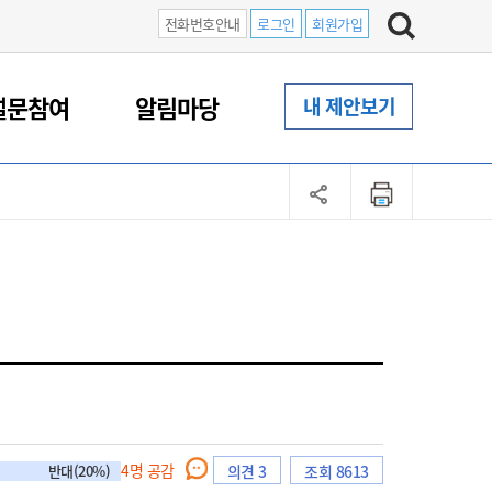
전화번호안내
로그인
회원가입
설문참여
알림마당
내 제안보기
4
명 공감
반대(20%)
의견 3
조회 8613