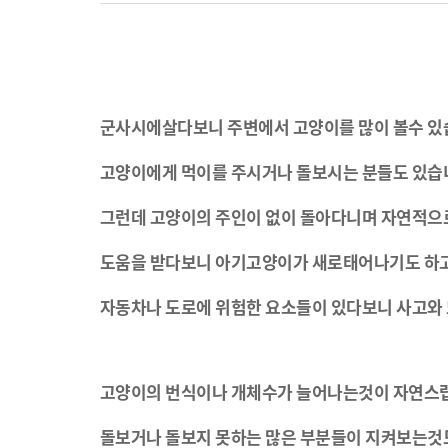
군사시에살다보니
주변에서
고양이를
많이
볼수
있
고양이에게
먹이를
주시거나
돌보시는
분들도
있습
그런데
고양이의
주인이
없이
돌아다니며
자연적으
도움을
받다보니
아기고양이가
새로태어나기도
하
자동차나
도로에
위험한
요소들이
있다보니
사고와
고양이의
번식이나
개체수가
늘어나는것이
자연스
돌보거나
돌보지
못하는
많은
부분들이
지켜보는것