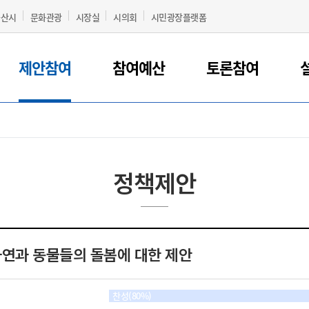
군산시
문화관광
시장실
시의회
시민광장플랫폼
제안참여
참여예산
토론참여
정책제안
자연과 동물들의 돌봄에 대한 제안
찬성(80%)