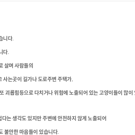
습니다
.
니다
.
로
살며
사람들의
고
사는곳이
길가나
도로주변
주택가
,
또
괴롭힘등으로
다치거나
위험에
노출되어
있는
고양이들이
많이
럽다는
생각도
있지만
주변에
안전하지
않게
노출되어
도
불안한
마음들이
있습니다
.