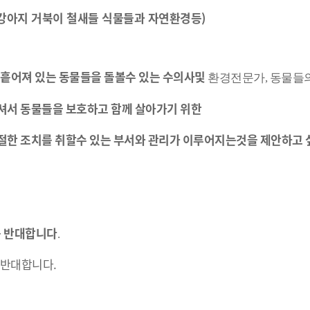
강아지 거북이 철새들 식물들과 자연환경등)
흩어져
있는
동물들을
돌볼수
있는
수의사및
환경전문가, 동물들
셔서
동물들을
보호하고
함께
살아가기
위한
절한
조치를
취할수
있는
부서와
관리가
이루어지는것을
제안하고
를
반대합니다
.
 반대합니다.