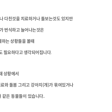
나
다친것을
치료하거나
돌보는것도
있지만
가
번식하고
늘어나는것은
게하는
상황들을
볼때
도
필요하다고
생각되어집니다
.
재
상황에서
치료와
돌봄 그리고 강아지(개)가 묶여있거나
 같은 동물들이 있습니다.