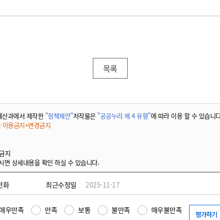
목록
예산과에서 제작한
"정책제안"
저작물은
"공공누리 제 4 유형"
에 따라 이용 할 수 있습니다
적 이용금지+변경금지
 금지
시면 상세내용을 확인 하실 수 있습니다.
전화
최근수정일
2025-11-17
매우만족
만족
보통
불만족
매우불만족