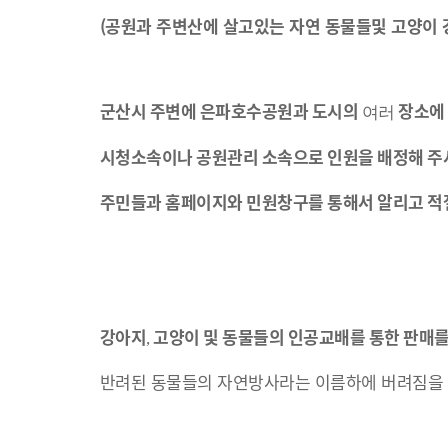
(공원과 주변산에 살고있는 자연 동물들및 고양이 
군산시
주변에
은파호수공원과
도시의
장소에
여러
시청소속이나
공원관리
소속으로
인원을
배정해
주
주민들과
홈페이지와
민원창구를
통해서
알리고
적
강아지
고양이
및
동물들의
인공교배를
통한
판매
,
반려된 동물들의 자연방사라는 이름하에 버려짐을