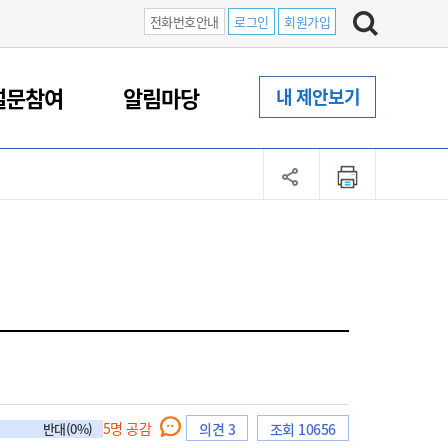
전화번호안내
로그인
회원가입
설문참여
알림마당
내 제안보기
5
명 공감
반대(0%)
의견 3
조회 10656