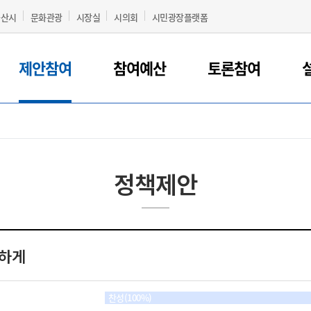
군산시
문화관광
시장실
시의회
시민광장플랫폼
제안참여
참여예산
토론참여
정책제안
복하게
찬성(100%)