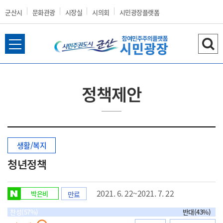
군산시
문화관광
시장실
시의회
시민광장플랫폼
전
검
군
체
색
메
하
뉴
기
정책제안
열
산
기
생활/복지
시
청년정책
2021. 6. 22~2021. 7. 22
박은비
만료
홈
찬성(57%)
반대(43%)