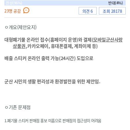
찬성(96%)
반대(4%)
23
명 공감
의견 6
조회 28178
으
ㅇ개요(제안요지)
대형폐기물 온라인 접수
(
홈페이지 운영
)
와 결제
(
모바일군산사랑
상품권
,
카카오페이
,
휴대폰결제
,
계좌이체 등
)
로
배출 스티커 온라인 출력 가능
(24
시간
)
도입으로
이
군산 시민의 생활 편리성과 환경발전을 위한 제안임
.
동
ㅇ기존 문제점
1.폐기물 스티커 판매점 홍보 미흡으로 판매점의 접근성이 어려움