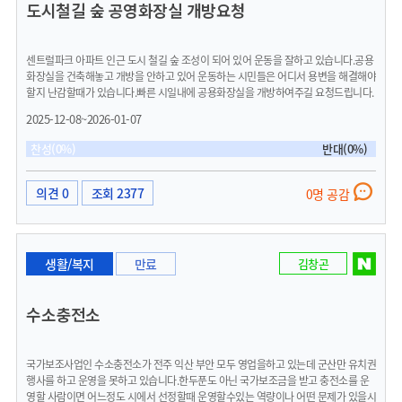
도시철길 숲 공영화장실 개방요청
센트럴파크 아파트 인근 도시 철길 숲 조성이 되어 있어 운동을 잘하고 있습니다.공용
화장실을 건축해놓고 개방을 안하고 있어 운동하는 시민들은 어디서 용변을 해결해야
할지 난감할때가 있습니다.빠른 시일내에 공용화장실을 개방하여주길 요청드립니다.
2025-12-08~2026-01-07
찬성(0%)
반대(0%)
의견 0
조회 2377
0명 공감
생활/복지
만료
김창곤
수소충전소
국가보조사업인 수소충전소가 전주 익산 부안 모두 영업을하고 있는데 군산만 유치권
행사를 하고 운영을 못하고 있습니다.한두푼도 아닌 국가보조금을 받고 충전소를 운
영할 사람이면 어느정도 시에서 선정할때 운영할수있는 역량이나 어떤 문제가 있을시