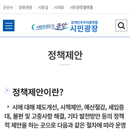
군산시
문화관광
시장실
시의회
시민광장플랫폼
전
검
군
체
색
메
하
뉴
기
정책제안
열
산
기
정책제안이란?
시
시에 대해 제도개선, 시책제안, 예산절감, 세입증
대, 불편 및 고충사항 해결, 기타 발전방안 등의 정책
홈
적 제안을 하는 곳으로 다음과 같은 절차에 따라 운영