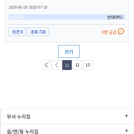
도 해결할수 있는 사람을 선정했을 것이라 저는 믿고싶습니다.도대체 공사금액을 뭔
2026-06-18~2026-07-18
업자와에문제가 있어서 다 져놓고 준공을 못내고 있는지 궁금합니다.2월에 준공난다
고 인터넷에 떠있고 해서 수소차를 신청해서 타고 있는데 군산시민으로서 너무 불편
찬성(0%)
반대(0%)
하내요.어느정도 때가되면 해결될거라 넘겼는데 이건 아닌것 같아요.군산 시민으로서
다른충전소에서 충전할때마다 그곳직원들한테 이제는 창피합니다.왜이러고 있는지
좀 알고싶네요.
의견 0
조회 720
0명 공감
쓰기
12
13
11
부서 누리집
읍/면/동 누리집