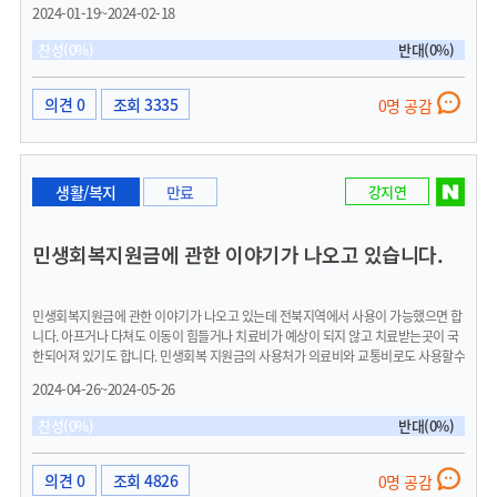
사람이 많은데 정책이나 시행내용을 어떻게 알수 있습니까 기차이용예를 들어보면 집
2024-01-19~2024-02-18
에서 버스요금이 승차시 1600원이고 역까지 오고가면 3200원입니다(환승이나 도착
지 경유나 탑승의 어려움도 있습니다) 호남선을 이용하여 내릴수 있는 근교 지역부터
찬성(0%)
반대(0%)
가까운 충남 충북만 가도 8000원 이상에 또 내려서 이용하는 교통요금은 1400원에
왕복 2800원이 들어 하루 왕복만 14000원 이고 최소요금 이상은 새마을호나 케이티
엑스 이용시 익산을 거쳐 20000원 이상이 나옵니다. 같은 거리 지하철과 버스 환승시
의견 0
조회 3335
0명 공감
왕복 가격은 위의 크게는 5배수 정도 저렴하게 다닐수 있게 됩니다. 이것은 익산이나
전주 광주 김제방향으로 내려갈때에도 만찬가지 입니다. 경북쪽은 아예 노선이 없습
니다. 근교 서천 장항 군산 개정 대야 김제 전주 삼례 익산 등 주요 역만 연결하는공용
버스만 있어도 근교 지역을 다니거나 학교를 연계해서 출퇴근및 학업 또는 지역을 활
생활/복지
만료
강지연
용한 생활권과 반경 이동에 경제적 생활적 이익이 있을수 있습니다. 기차이용시 교통
패스카드가 있다면 탑승과 환승시에 지역민으로서의 국토교통활용과 권리를 누릴수
있습니다. 환승또는 거점 교차역에서 탑승 환승에 불이익과 불편감이 있기 때문입니
민생회복지원금에 관한 이야기가 나오고 있습니다.
다. 실제로 좌석이 없이 타는 입석만 해도 좌석제와 800원 차이인데도 뜨네기처럼 이
리저리 옮겨다니거나 통로에 방치된채 이동하기도 합니다. 얼마나 자존심이 상하고
속상한지 모릅니다. 시간거리대비하여 지역과 지역을 연결하고 이동하며 또 사는곳에
민생회복지원금에 관한 이야기가 나오고 있는데 전북지역에서 사용이 가능했으면 합
대한 권리와 이익을 찾을수 있도록 교통패스카드와 사용에 있어서 시민에 대한 교통
니다. 아프거나 다쳐도 이동이 힘들거나 치료비가 예상이 되지 않고 치료받는곳이 국
복지와 생활복지로 활용하고 홍보하고 알려주며 사용할수 있도록 정책을 만들고 시행
한되어져 있기도 합니다. 민생회복 지원금의 사용처가 의료비와 교통비로도 사용할수
이 될수 있으면 합니다. 군산시에 수많은 자동차가 있고 오고 가고 있습니다 도시에 살
있게 되어서 버스나 기차 또 지하철 자전거등을 사용하는 결재비와 병원진료와 치료
며 걷고 시설을 사용하고 사람과 사람이 생활하고 자립이라는 목표가 개인 자동차를
2024-04-26~2024-05-26
약재비로도 결재가 될수 있도록 지원이 된다면 좋겠습니다. 그리고 지원된 금액에 대
소유하고 집만 소유하는것이 아닌 삶과 생활을 활용하고 누릴수 있는것의 한 부분으
해서도 영수증이나 결재내역비를 등록해서 본인이 보관할수 있게 해주어서 민생회복
로서 꼭 이루어 졌으면 좋겠습니다. 자동차 소유시 유지비도 많이 들고 구입비도 만만
찬성(0%)
반대(0%)
이 어떤 부분에서 지원이되고 필요한가를 객관적으로 알수 있는 계기가 되었으면 합
치 않은데 어떻게 수많은 차들이 다니는지 이해할수가 없습니다. 고등학생에게만 교
니다.
통이 무상이고 또 그들은 핸드폰 어플을 사용하는 특정 집단만이 아닌 살고 있는 주민
들 전체 역시 교통적 약자이고 이동과 교통수단의 어려움과 한계 갖고 있습니다. 한예
의견 0
조회 4826
0명 공감