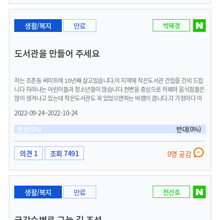
생활/복지
만료
박혜경
도서관을 만들어 주세요
저는 조촌동 써미트에 10년째 살고있습니다.이 지역에 작은도서관 건립을 건의 드립
니다 자라나는 어린이들과 청소년들이 많습니다.천변을 중심으로 카페와 음식점들은
많이 생겨나고 있는데 작은도서관도 꼭 있었으면하는 바램이 큽니다.각 가정마다 아
이들을 위해 구입해 놓은 책들도 정말 많은데 버려지는 책들도 많습니다.오래되지 않
2022-09-24~2022-10-24
은 책들을 기증 받아 재활용 하면 좋겠고 신간도 구입해서 동네 주민들 이용하도록 꼭
작은도서관을 건립해 주세요.
찬성(0%)
반대(0%)
의견 1
조회 7491
0명 공감
생활/복지
만료
천선호
금강수변로 그늘 길 조성