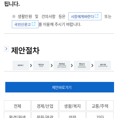
됩니다.
으
※생활민원 및 건의사항 등은
또는
시장에게바란다
를 이용해 주시기 바랍니다.
국민신문고
로
제안절차
이
제안바로가기
동
전체
경제/산업
생활/복지
교통/주택
환경/위생
문화/관광
안전
기타