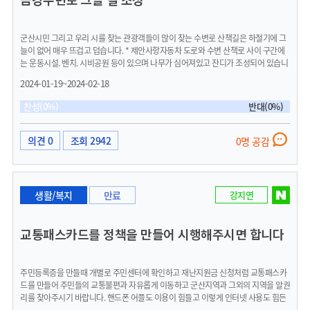
군산시민 그리고 우리 시를 찾는 관광객들이 많이 찾는 수변로 산책길은 하절기에 그
늘이 없어 매우 뜨겁고 덥습니다. * 제안사항자동차 도로와 수변 산책로 사이 구간에
는 운동시설. 벤치. 시비공원 등이 있으며 나무가 심어져있고 잔디가 조성되어 있습니
다. (약 2km 거리)여기 폭이 넓어 중앙에 길을 조성할 수 있는데 ( 조성 방법 : 맨발로
2024-01-19~2024-02-18
걸을 수 있는 길 또는 야자매트 길 ) 길이 조성되면 나무가 있는 그늘 길을 남녀노소 모
두가 시원하고 안전한 길을 걸을 수 있고 계절에 따라 운치도 있을 것입니다.아울러 길
찬성(0%)
반대(0%)
을 조성하는 방법은 비용도 절감되고 무엇보다 환경을 생각할 때 효과적이겠다는 생
각에 제안을 드립니다."시민이 함꼐하는 자립도시 군산" 자랑스럽습니다. (내흥동/천
선호)
의견 0
조회 2942
0명 공감
생활/복지
만료
강지연
교통패스카드를 정책을 만들어 시행해주시면 합니다
주민등록증을 만들때 개별로 주민센터에 확인하고 재난지원금 신청처럼 교통패스카
드를 만들어 주민들의 교통불편과 자유롭게 이동하고 군산지역과 그외의 지역을 알권
리를 찾아주시기 바랍니다. 핸드폰 어플도 이용이 힘들고 이렇게 인터넷 사용도 힘든