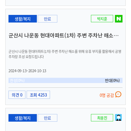
로 살고있는 곳에서 군산역 이나 시청 또는 병원에 가려해도 또는 근처 관광지나 생활
공용시설만 이용하려 해도 2-3시간이 들기도 합니다. 버스이용시에도 기본료가
3200원 입니다. 시민이 사는데 모두 자동차를 이용하고 있지 않습니다. 거주하고 있
는 주민들이 군산에서만 있지도 않는 시대이기도 합니다. 군산시민이 누릴수 있는 교
생활/복지
만료
박지훈
통지원금으로서 교통패스카드가 등록되고 지급된다면 그것이 복지혜택인것 같습니
다.
군산시 나운동 현대아파트(1차) 주변 주차난 해소를 위한 공영주차장 조성 요청
군산시 나운동 현대아파트(1차) 주변 주차난 해소를 위해 유휴 부지를 활용해서 공영
주차장 조성 요청드립니다
2024-09-13~2024-10-13
찬성(0%)
반대(0%)
의견 0
조회 4253
0명 공감
생활/복지
만료
최응진