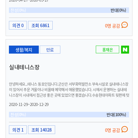
수 있게 해주면 좋을듯 하네요^^
찬성(0%)
반대(0%)
의견 0
조회 6861
0명 공감
생활/복지
만료
홍재은
실내테니스장
안녕하세요...테니스 동호인입니다.군산은 서부화력발전소 부속시설로 실내테니스장
이 있어서 추운 겨울이나 비올때 예약해서 애용했었습니다. 시에서 운영하는 실내테
니스장이 시내에서 접근성 좋은 곳에 있었으면 좋겠습니다.수송현대아파트 뒷편에 텃
밭으로 사용되는 넓은 부지가있는데 이곳을 매입해서 수송공원같은 테니스를 비롯한
2020-11-29~2020-12-29
실내복합스포츠센터 건립을 하면 좋겠다고 드려봅니다
찬성(0%)
반대(100%)
의견 1
조회 14028
0명 공감