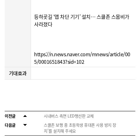
등하굣길 ‘앱 차단 기기’ 설치… 스쿨존 스몸비가
사라졌다
https://n.news.naver.com/mnews/article/00
5/0001651843?sid=102
기대효과
이전글
시내버스 측면 LED행선판 교체
다음글
스쿨존 보행 중 초등학생 휴대폰 사용 방지 장
치'를 설치해 주세요