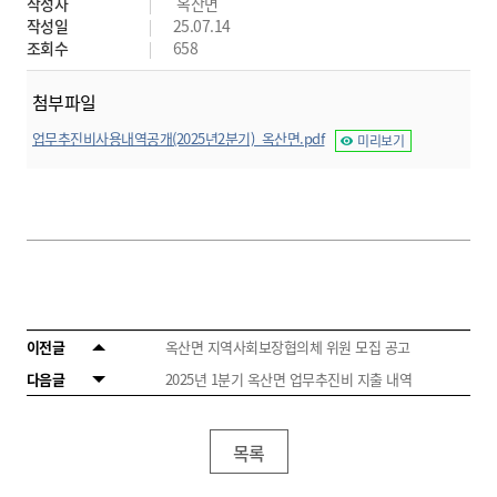
작성자
옥산면
작성일
25.07.14
조회수
658
첨부파일
업무추진비사용내역공개(2025년2분기)_옥산면.pdf
미리보기
이전글
옥산면 지역사회보장협의체 위원 모집 공고
다음글
2025년 1분기 옥산면 업무추진비 지출 내역
목록