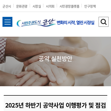
군산시
문화관광
시장실
시의회
시민광장플랫폼
인구정책
전
검
체
색
메
하
뉴
기
열
기
공약 실천방안
공약 평가/점검
2025년 하반기 공약사업 이행평가 및 점검