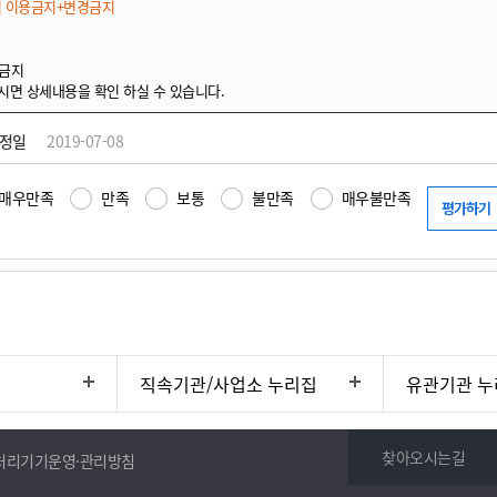
적 이용금지+변경금지
 금지
시면 상세내용을 확인 하실 수 있습니다.
수정일
2019-07-08
매우만족
만족
보통
불만족
매우불만족
직속기관/사업소 누리집
유관기관 누
찾아오시는길
처리기기운영·관리방침