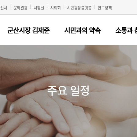
군산시
문화관광
시장실
시의회
시민광장플랫폼
인구정책
군산시장 김재준
시민과의 약속
소통과 
주요 일정