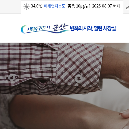
34.0℃
미세먼지농도
좋음 10㎍/㎥
2026-08-07 현재
맑음