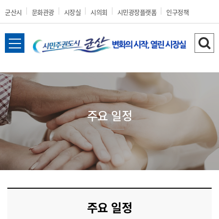
군산시
문화관광
시장실
시의회
시민광장플랫폼
인구정책
전
검
체
색
메
하
뉴
기
열
기
주요 일정
주요 일정