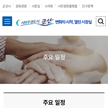
군산시
문화관광
시장실
시의회
시민광장플랫폼
인구정책
전
검
체
색
메
하
뉴
기
열
기
주요 일정
주요 일정