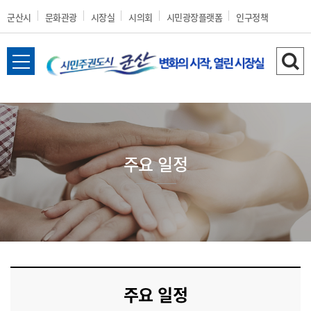
군산시
문화관광
시장실
시의회
시민광장플랫폼
인구정책
전
검
체
색
메
하
뉴
기
열
기
주요 일정
주요 일정