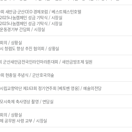
제50회 새만금·군산CEO 경제포럼 / 베스트웨스턴호텔
희망2025나눔캠페인 성금 기탁식 / 시장실
희망2025나눔캠페인 성금 기탁식 / 시장실
직장운동경기부 간담회 / 시장실
부회의 / 상황실
군산시 청렴도 향상 추진 협의회 / 상황실
제9회 군산새만금전국인라인마라톤대회 / 새만금방조제 일원
제70회 현충일 추념식 / 군산호국의숲
군산시립교향악단 제163회 정기연주회 [베토벤 영웅] / 예술의전당
한산모시축제 축사영상 촬영 / 면담실
부회의 / 상황실
기제 공무원 사령 교부 / 시장실