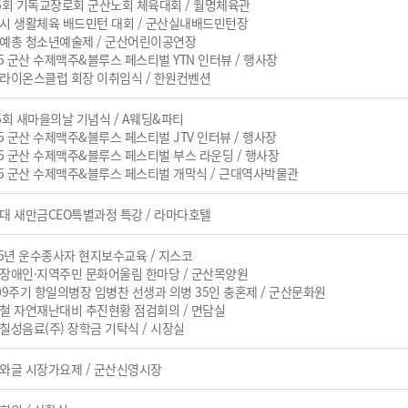
제25회 기독교장로회 군산노회 체육대회 / 월명체육관
군산시 생활체육 배드민턴 대회 / 군산실내배드민턴장
군산예총 청소년예술제 / 군산어린이공연장
025 군산 수제맥주&블루스 페스티벌 YTN 인터뷰 / 행사장
금강라이온스클럽 회장 이취임식 / 한원컨벤션
제15회 새마을의날 기념식 / A웨딩&파티
025 군산 수제맥주&블루스 페스티벌 JTV 인터뷰 / 행사장
2025 군산 수제맥주&블루스 페스티벌 부스 라운딩 / 행사장
2025 군산 수제맥주&블루스 페스티벌 개막식 / 근대역사박물관
군장대 새만금CEO특별과정 특강 / 라마다호텔
2025년 운수종사자 현지보수교육 / 지스코
발달장애인·지역주민 문화어울림 한마당 / 군산목양원
제109주기 항일의병장 임병찬 선생과 의병 35인 충혼제 / 군산문화원
여름철 자연재난대비 추진현황 점검회의 / 면담실
롯데칠성음료(주) 장학금 기탁식 / 시장실
와글와글 시장가요제 / 군산신영시장