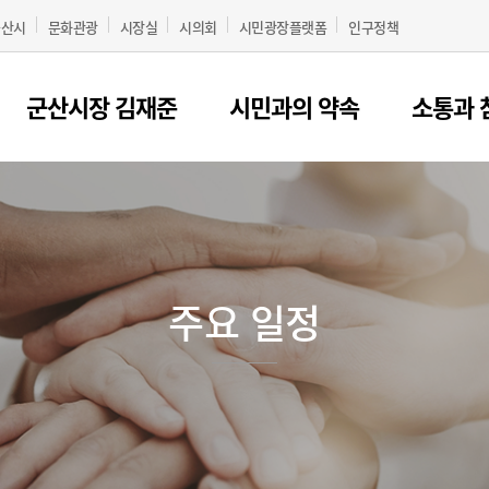
군산시
문화관광
시장실
시의회
시민광장플랫폼
인구정책
군산시장 김재준
시민과의 약속
소통과 
주요 일정