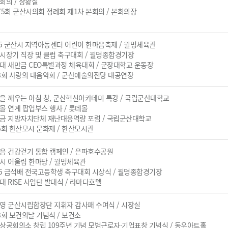
부회의 / 상황실
제275회 군산시의회 정례회 제1차 본회의 / 본회의장
2025 군산시 지역아동센터 어린이 한마음축제 / 월명체육관
군산시장기 직장 및 클럽 축구대회 / 월명종합경기장
군장대 새만금 CEO특별과정 체육대회 / 군장대학교 운동장
제23회 사랑의 대음악회 / 군산예술의전당 대공연장
생각을 깨우는 아침 창, 군산혁신아카데미 특강 / 국립군산대학교
롯데몰 연계 팝업부스 행사 / 롯데몰
새만금 지방자치단체 재난대응역량 포럼 / 국립군산대학교
제35회 한산모시 문화제 / 한산모시관
한마음 건강걷기 통합 캠페인 / 은파호수공원
군산시 어울림 한마당 / 월명체육관
2025 금석배 전국고등학생 축구대회 시상식 / 월명종합경기장
장대 RISE 사업단 발대식 / 라마다호텔
주광영 군산시립합창단 지휘자 감사패 수여식 / 시장실
53회 보건의날 기념식 / 보건소
군산상공회의소 창립 109주년 기념 모범근로자·기업표창 기념식 / 동우아트홀