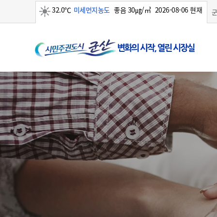
32.0℃
미세먼지농도
좋음 30㎍/㎥
2026-08-06 현재
맑음