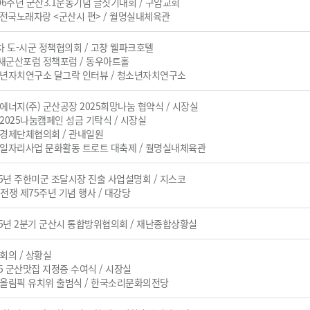
제106주년 군산3.1운동기념 글짓기대회 / 구암교회
KBS전국노래자랑 <군산시 편> / 월명실내체육관
제6차 도-시군 정책협의회 / 고창 웰파크호텔
(사)새군산포럼 정책포럼 / 동우아트홀
청소년자치연구소 달그락 인터뷰 / 청소년자치연구소
한화에너지(주) 군산공장 2025희망나눔 협약식 / 시장실
희망2025나눔캠페인 성금 기탁식 / 시장실
군산경제단체협의회 / 관내일원
노인일자리사업 문화활동 트로트 대축제 / 월명실내체육관
2025년 주한미군 조달시장 진출 사업설명회 / 지스코
.25전쟁 제75주년 기념 행사 / 대강당
2025년 2분기 군산시 통합방위협의회 / 재난종합상황실
부회의 / 상황실
025 군산맛집 지정증 수여식 / 시장실
하계올림픽 유치위 출범식 / 한국소리문화의전당