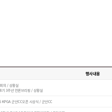
행사내용
부회의 / 상황실
선8기 3주년 언론브리핑 / 상황실
025 KPGA 군산CC오픈 시상식 / 군산CC