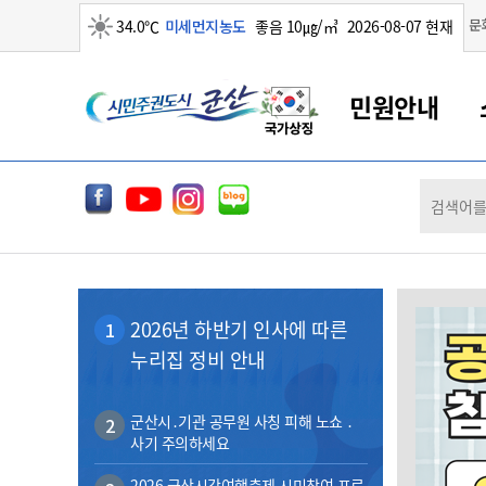
맑음
문
34.0℃
미세먼지농도
좋음 10㎍/㎥
2026-08-07 현재
시
민원안내
민
전
군산새만금
민원안내
소통참여
생활복지
경제산업
정보공개
군산소개
전북소개
주
군산에서 시작되는 새만금
전북특별자치도 소개
군산사랑상품권
민원창구안내
정보공개제도
복지/보건
시정알림
군산시 비전
체
권
민원이용안내
시정소식
인구정책
상품권 안내
제도안내
전북특별자치도란?
메
민원수수료
시험/채용
통합돌봄
상품권 공지사항
비공개대상정보
전북특별자치도 용어 Q&A
뉴
도
종합민원창구
보도자료
주민복지
상품권 Q&A
불복구제절차
2026년 하반기 인사에 따른
1
자료실
시
아름다운 배려창구
행사안내
아동/청소년
상품권 이용규약
수수료
누리집 정비 안내
홍보영상 게시판
토지정보민원창구
행사일정표
여성/가족
판매대행점 조회
정보공개서식
군
대표전화
대표전화
대표전화
대표전화
대표전화
대표전화
대표전화
대표전화
063-454-4000
063-454-4000
063-454-4000
063-454-4000
063-454-4000
063-454-4000
063-454-4000
063-454-4000
무인민원발급기
교육안내
노인복지
지류상품권 재고조회
군산시․기관 공무원 사칭 피해 노쇼 ․
2
사기 주의하세요
산
보건소식
장애인복지
부서 및 담당자 연락처
부서 및 담당자 연락처
부서 및 담당자 연락처
부서 및 담당자 연락처
부서 및 담당자 연락처
부서 및 담당자 연락처
부서 및 담당자 연락처
부서 및 담당자 연락처
고시공고
사회서비스(바우처)
2026 군산시간여행축제 시민참여 프로