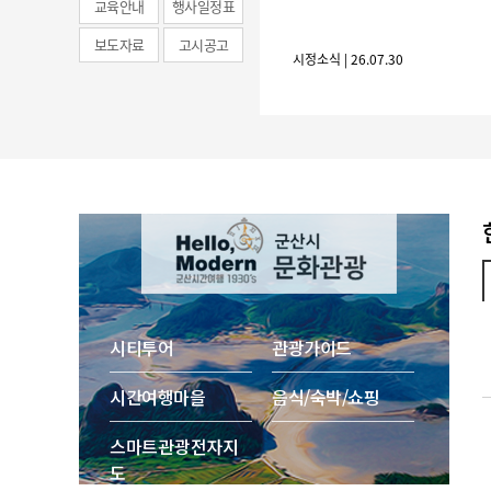
교육안내
행사일정표
보도자료
고시공고
시정소식 | 26.07.30
시티투어
관광가이드
시간여행마을
음식/숙박/쇼핑
스마트 관광 전자지
도