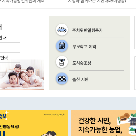
1차 지속가능발전위원회 개최
시장과 함께하는 시민대화(미성동)
내
주차위반알림문자
안내
부모학교 예약
/편람
도시숲조성
출산 지원