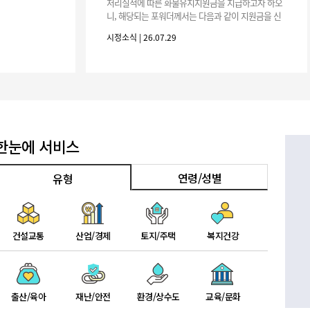
기부자 예우제
처리실적에 따른 화물유치지원금을 지급하고자 하오
니, 해당되는 포워더께서는 다음과 같이 지원금을 신
기부자 명예의 전당
청하시기 바랍니다. 1. 해당기간 : ‘25. 11. 1. ~ '26. 4.
시정소식 | 26.07.29
30.(6개
기금사업
군산시 답례품
고향사랑기부제 소식
한눈에 서비스
연령/성별
유형
건설교통
산업/경제
토지/주택
복지건강
출산/육아
재난/안전
환경/상수도
교육/문화