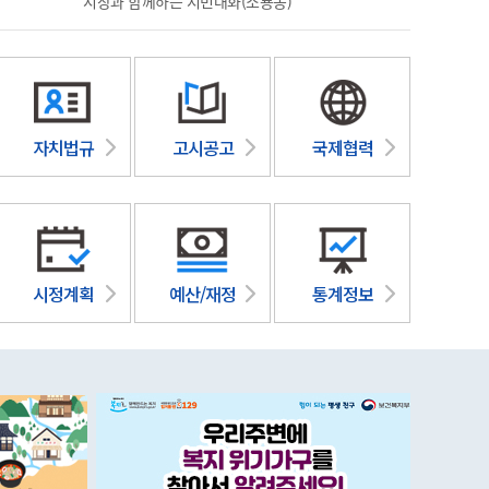
시장과 함께하는 시민대화(소룡동)
2026 국
자치법규
고시공고
국제협력
시정계획
예산/재정
통계정보