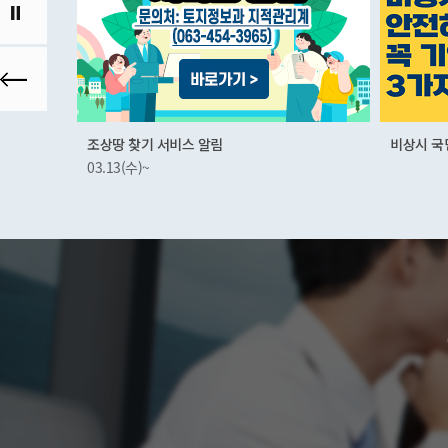
비상시 국민행동요령
군산먹거
01.03(화)