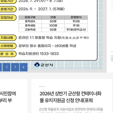
위원회 현황
공공데이터 개방
업무추진비공
군산시 무상교통
공부의 명수
정부24
위원회 명단공개
공공데이터 개방
예산/재정
법률정보
국민신문고
건설
부동산
에너지
환경
청소
위생
위원회 회의록 공개
공공데이터 수요조사
민원편람/서식
한눈에 서비스
전자가족관계등록
예산안내
조례규칙 입법예고
경제동향
도로/가로등
부동산 정보
태양광
환경선언문
청소정보
공중위생
재정공시
조례규칙 입법예고(구)
물가정보
자전거
주소/건축/지적/지리정보
가스/석유
인터넷등기소
환경기본정보
대형폐기물 배출신고
위생용품 제조업
결산보고서
법률정보 관련사이트
사회조사
조상땅찾기
국세청홈택스
화학물질 관리지도
공모사업
생활쓰레기 처리요령
식품위생
중기지방재정계획
사업체조
위택스
미세먼지 대응
음식물쓰레기 처리요령
문화 콘텐츠업
투자심사
통계연보
부동산통합민원
환경영향평가
폐기물 처리시설 현황
예산낭비신고
청년통계
체육
공공데이터포털
석면해체 건축물정보
보조금 부정수급 신고
주민등록
새올전자민원창구
체육시설 안내
환경오염업소 공개
공유재산
체류외국
군산시체육회
환경 관련사이트
재정용어사전
 시민참여
2026년 상반기 군산항 컨테이너화
생활체육 공지
군산시 고향사랑기부제
부리 부
물 유치지원금 신청 안내(포워
고향사랑기부제 소개
군산상품
군산항 화물유치 지원사업과 관련하여 컨테이너화물