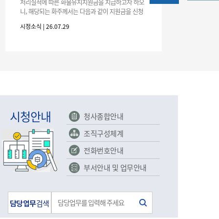
농기계 종합보험
처리실적에 따른 화물유치지원금을 지급하고자 하오
니, 해당되는 화주께서는 다음과 같이 지원금을 신청
하시기 바랍니다. 1. 해당기간 : ‘25. 11. 1. ~ '26. 4. 30.
시정소식 | 26.07.29
(6개월
시청안내
청사종합안내
조직구성체계
전화번호안내
부서안내 및 업무안내
담당업무
검색