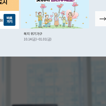
군산시상권활성화재단
군산시 
10.22(금)~
11.25(