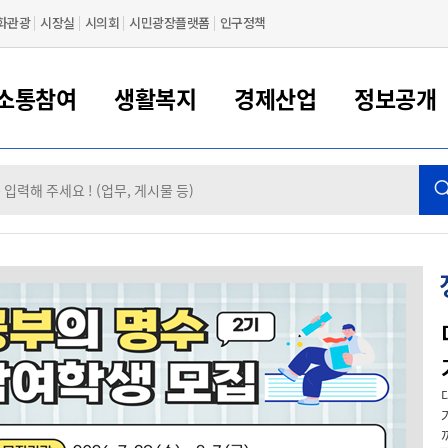
화관광
시장실
시의회
시민광장플랫폼
인구정책
소통참여
생활복지
경제산업
정보공개
새만금 해양거점도시 군산
정보공개 목록/청구
시민참여서비스
여권 민원
기업지원
교육
군산시 소개
군산시 관할권 주요논리
각종 신고/민원
사전정보공표
일자리/창업
차량 민원
상하수도
시청안내
새만금 관할구역 결
주민등록/인감/가
교통안내
기업목록
인사운영
SNS소식
여권발급안내
시민광장플랫폼
교육지원
투자기업 인센티브
정보공개 목록/청구
군산 현황
차량등록사업소 안내
하수도 계획
군산시 명장
사전정보공표
청사종합안내
주민등록/인감/가
시내버스
일반기업 목록
2022년도 통계
조직도
여권 서식
시장에게 바란다
평생교육
기업지원정책
군산의 역사
차량 신규/이전 등록
상수도시설
구인구직
수시공표
전화번호안내
각종서식
택시
사회적경제기업
2023년도 통계
업무
나의민원
학자금대출이자지원
경제 공지/서식
수상현황
저당권 설정/말소 등록
수질검사
청년뜰(청년센터/창업센터)
부서별 팩스번호
시외버스/고속버스
공장 검색
2024년도 통계
부서소
나도한마디
우리아이 꿈탐험 지원사업
기업애로해소SOS
자연지리특성
등록원부 열람/발급
상수도/하수도 요금
시청 오시는 길
철도/항공
2025년도 통계
부서별 
군산 좋은아침 프로젝트
군산시사회적경제지원센터
칭찬합시다
시민정보화교육
강소연구개발특구
행정구역/행정지도
자동차 등록 서식
요금조회납부시스템
여객선
제목군산을 '대한민국 최고의 아침도시'로 만드는 「좋은 아침 프로젝
트」를 제안합니다. 제안 내용 군산은 근대문화와 바다, 월명산 등 훌...
설문조사
부모학교예약시스템
자매결연/국제협력 도시
자동차 과태료 조회 및 납부
공공하수처리시설
교통 관련사이트
일자리 지원사업
자원봉사참여
군산어린이시청
군산의 상징
자동차 정기(종합)검사 기
주정차단속 문자알
일자리지원센터
간조회 및 검사예약
스
까
전자민원창
적극행정
디지털배움터