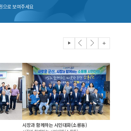
품권으로 보여주세요
시장과 함께하는 시민대화(소룡동)
2026 국