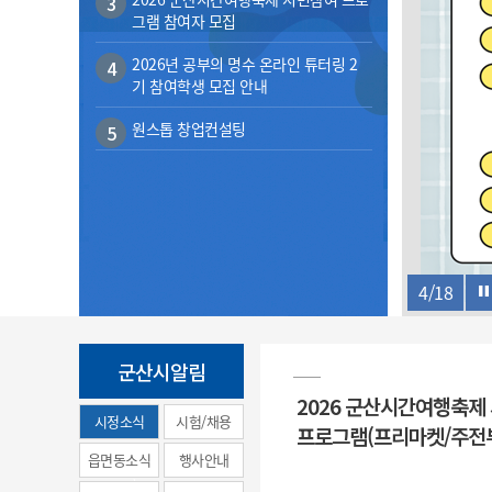
3
계약정보공개
그램 참여자 모집
전화번호안내
전화번호안내
전화번호안내
전화번호안내
전화번호안내
전화번호안내
전화번호안내
전화번호안내
군산시보
장사정보
입찰/계약정보
2026년 공부의 명수 온라인 튜터링 2
읍면동소식
주민복지 안내서
주요시책
4
수산업
찾아오시는길
찾아오시는길
찾아오시는길
찾아오시는길
찾아오시는길
찾아오시는길
찾아오시는길
찾아오시는길
기 참여학생 모집 안내
용역과제
민원편의제도
웹진 열린군산
시정계획
어업현황
원스톱 창업컨설팅
5
타기관소식
민원 1회방문 처리제
주요업무
수산물 안전정보
어디서나 민원처리제
시정백서
군산수산물 소비촉진행사
상품권 구매 사용 및 관리
사전심사 청구제도
군산 특화 수산물
민원인 후견인제
복합민원 상담예약제
4
/
18
폐업신고 원스톱서비스
납세자 보호관제도
군산시알림
『안심상속』 원스톱 서비
2026 군산시간여행축제
스
시정소식
시험/채용
프로그램(프리마켓/주전
(municipal
읍면동소식
행사안내
news)