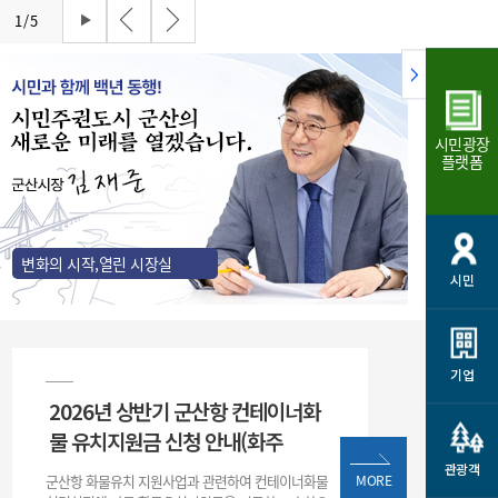
개
재정정보 공개
공공저작물
션
1
/
5
통계정보
행정규제개혁
소상공인 지원
민방위/재난안전
시스템
행정규제개혁안내
고유가 피해지원금
민방위
시민광장
규제신문고
군산사랑배달 배달의명수
플랫폼
재난안전
규제입증요청
카드수수료 지원
풍수해보험
사
규제정보포털
소상공인지원
재해예방
관련기관 안내
변화의 시작,열린 시장실
시민
군산시착한가격업소
시민대상보험
통계
영조물 배상보험
인 현황
군산시민 안전보험
기업
2026년 상반기 군산항 컨테이너화
군산시민 자전거보험
군산 상품
물 유치지원금 신청 안내(화주
농업인안전보험 농가부담
 가이드북
금 지원사업
관광객
군산항 화물유치 지원사업과 관련하여 컨테이너화물
MORE