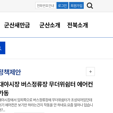
전화번호안내
로그인
회원가입
군산새만금
군산소개
전북소개
정 대응
족관계
부서/업무
RE100의 중심 새만금
도시/공원/주택
산업인프라
정책실명제
토지/건축
읍면동 안내
군산새만금 홍보 영상
조직운영6대지표
농업/축산업
도시재생
지방세
족관계
도시계획/지구단위계획
군산국가산업단지
정책실명제 안내
지방세
도시재생사업
민선8기 농업비전/발전방
공무원 정원
향
공원녹지
군산2국가산업단지
국민신청실명제안내
지방세환급금신청
도시재생(현장)지원센터
과장급이상 상위직 비율
정책제안
농산물 유통
식
주택
새만금산업단지
정책실명제 중점관리 대상
지방세 상담챗봇
도시재생시설 현황
공무원 1인당 주민수
가축방역
자료실
자유무역지역
도시재생 공지/행사
현장공무원 비율
대야시장 버스정류장 무더위쉼터 에어컨
새만금
동물복지
지방산업단지
재정규모대비 인건비운영
가동
(골프
농공단지
실국본부수
대야시장에서 임피쪽으로 버스정류장에 무더위쉼터가 조성되어있던데
이 정책 제
림 서비
산업단지 지도
내고장 알리미
거기 에어컨은 보기만 하라는건지 작동을 안 하네요.요즘 얼마나 덥습니
있어야 가능함. 
?...
구
항만/여객/공항/철도/컨벤