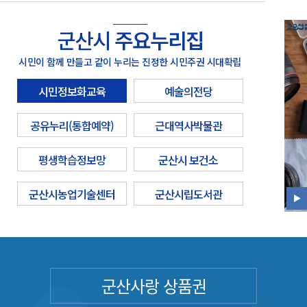
군산시
주요누리집
시민이 함께 만들고 같이 누리는 진정한 시민주권 시대확립
시민정보화교육
예술의전당
공유누리(통합예약)
근대역사박물관
평생학습정보망
군산시 보건소
군산시농업기술센터
군산시립도서관
군산사랑 상품권