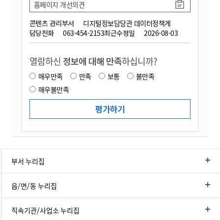
홈페이지 개선의견
콘텐츠 관리부서
디지털정보담당관 데이터정책계
담당전화
063-454-2153
최근수정일
2026-08-03
열람하신
정보에 대해 만족
하십니까?
매우만족
만족
보통
불만족
매우불만족
부서 누리집
읍/면/동 누리집
직속기관/사업소 누리집