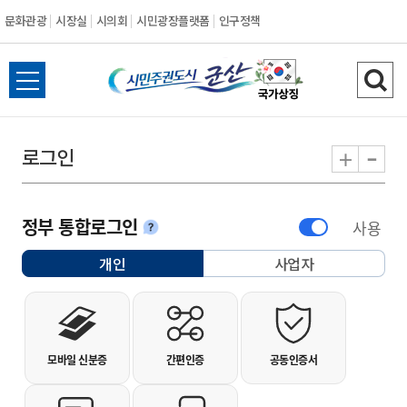
문화관광
시장실
시의회
시민광장플랫폼
인구정책
시민주권도시 군
전체메뉴 열기
검색
-
+
로그인
정부 통합로그인
사용
안내
개인
사업자
선택됨
개인사용자 로그인
모바일 신분증
간편인증
공동인증서