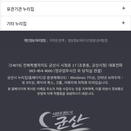
유관기관 누리집
기타 누리집
개인정보처리방침
저작권 정책
영상정보처리기기운영·관리방침
[54078] 전북특별자치도 군산시 시청로 17 (조촌동, 군산시청) 대표전화
063-454-4000 (정규업무시간 외 당직실 연결)
군산시 누리집(홈페이지)은 운영체제(OS)：Windows 7이상, 인터넷 브라우저：
IE 9이상, 파이어 폭스, 크롬, 사파리에 최적화 되어있습니다.
본 홈페이지에 게시된 이메일 주소가 자동 수집되는 것을 거부하며, 이를 위반시 정보통신
망법에 의해 처벌됨을 유념하시기 바랍니다.