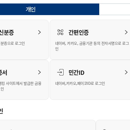
안내
위원회 현황
공공데이터 개방
업무추진비공
군산시 무상교통
공부의 명수
개인
정부24
선택됨
위원회 명단공개
공공데이터 개방
예산/재정
법률정보
국민신문고
건설
부동산
에너지
로그인
환경
청소
위생
위원회 회의록 공개
공공데이터 수요조사
민원편람/서식
한눈에 서비스
전자가족관계등록
예산안내
조례규칙 입법예고
경제동향
도로/가로등
부동산 정보
태양광
 신분증
간편인증
인터넷등기소
환경선언문
청소정보
공중위생
재정공시
조례규칙 입법예고(구)
물가정보
자전거
주소/건축/지적/지리정보
가스/석유
신분증으로 로그인
네이버, 카카오, 금융기관 등의 전자서명으로 로그
국세청홈택스
환경기본정보
대형폐기물 배출신고
위생용품 제조업
결산보고서
법률정보 관련사이트
사회조사
조상땅찾기
인
위택스
화학물질 관리지도
공모사업
생활쓰레기 처리요령
식품위생
중기지방재정계획
사업체조
부동산통합민원
미세먼지 대응
음식물쓰레기 처리요령
문화 콘텐츠업
투자심사
통계연보
증서
민간ID
공공데이터포털
환경영향평가
폐기물 처리시설 현황
예산낭비신고
청년통계
체육
새올전자민원창구
석면해체 건축물정보
보조금 부정수급 신고
주민등록
뱅킹 사이트에서 발급한 금융
네이버,카카오,페이코ID로 로그인
그인
체육시설 안내
환경오염업소 공개
공유재산
체류외국
군산시체육회
환경 관련사이트
재정용어사전
생활체육 공지
인
군산시 고향사랑기부제
고향사랑기부제 소개
군산상품