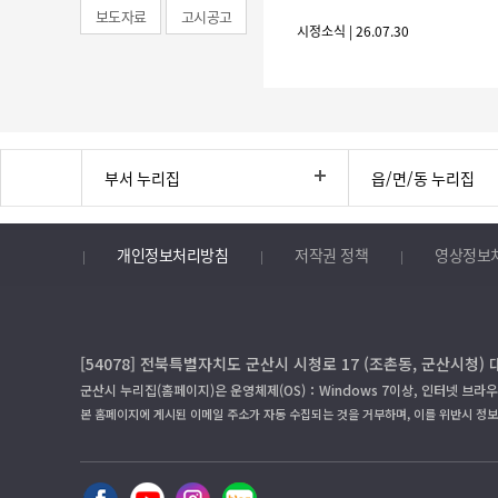
보도자료
고시공고
시정소식 | 26.07.30
부서 누리집
읍/면/동 누리집
개인정보처리방침
저작권 정책
영상정보
[54078] 전북특별자치도 군산시 시청로 17 (조촌동, 군산시청) 
군산시 누리집(홈페이지)은 운영체제(OS)：Windows 7이상, 인터넷 브라우
본 홈페이지에 게시된 이메일 주소가 자동 수집되는 것을 거부하며, 이를 위반시 정