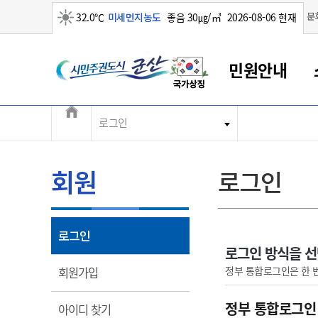
맑음
문
32.0℃
미세먼지농도
좋음 30㎍/㎥
2026-08-06 현재
시민주권도시 군산
민원안내
전체메뉴
로그인
군산새만금
민원안내
소통참여
생활복지
경제산업
정보공개
군산소개
전북소개
군산에서 시작되는 새만금
전북특별자치도 소개
군산사랑상품권
민원창구안내
정보공개제도
복지/보건
시정알림
군산시 비전
민원이용안내
시정소식
인구정책
상품권 안내
제도안내
전북특별자치도란?
회원
로그인
민원수수료
시험/채용
통합돌봄
상품권 공지사항
비공개대상정보
전북특별자치도 용어 Q&A
종합민원창구
보도자료
주민복지
상품권 Q&A
불복구제절차
자료실
아름다운 배려창구
행사안내
아동/청소년
상품권 이용규약
수수료
열림
로그인
홍보영상 게시판
토지정보민원창구
행사일정표
여성/가족
판매대행점 조회
정보공개서식
로그인 방식을 
대표전화
대표전화
대표전화
대표전화
대표전화
대표전화
대표전화
대표전화
063-454-4000
063-454-4000
063-454-4000
063-454-4000
063-454-4000
063-454-4000
063-454-4000
063-454-4000
열림
정부 통합로그인은 한 
회원가입
무인민원발급기
교육안내
노인복지
지류상품권 재고조회
보건소식
장애인복지
부서 및 담당자 연락처
부서 및 담당자 연락처
부서 및 담당자 연락처
부서 및 담당자 연락처
부서 및 담당자 연락처
부서 및 담당자 연락처
부서 및 담당자 연락처
부서 및 담당자 연락처
정부 통합로그인
열림
아이디 찾기
고시공고
사회서비스(바우처)