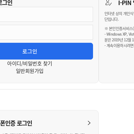
기부자 예우제
로그인
I-PI
기부자 명예의 전당
인터넷 상의 개인식
기금사업
단입니다.
군산시 답례품
※ 본인인증서비스(휴
- Windows XP, 
고향사랑기부제 소식
분은 2019년 12
- 계속이용하시려면
아이디/비밀번호 찾기
일반회원가입
대폰인증
로그인