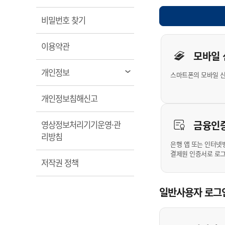
계약정보공개
전화번호안내
전화번호안내
전화번호안내
전화번호안내
전화번호안내
전화번호안내
전화번호안내
전화번호안내
군산시보
장사정보
열림
비밀번호 찾기
입찰/계약정보
읍면동소식
주민복지 안내서
주요시책
수산업
찾아오시는길
찾아오시는길
찾아오시는길
찾아오시는길
찾아오시는길
찾아오시는길
찾아오시는길
찾아오시는길
개인사용자 
용역과제
민원편의제도
열림
웹진 열린군산
이용약관
시정계획
어업현황
모바일
타기관소식
민원 1회방문 처리제
주요업무
수산물 안전정보
열림
개인정보
스마트폰의 모바일 
어디서나 민원처리제
시정백서
군산수산물 소비촉진행사
상품권 구매 사용 및 관리
사전심사 청구제도
열림
개인정보침해신고
군산 특화 수산물
민원인 후견인제
금융인
영상정보처리기기운영·관
복합민원 상담예약제
열림
리방침
폐업신고 원스톱서비스
은행 앱 또는 인터넷
결제원 인증서로 로
납세자 보호관제도
열림
저작권 정책
『안심상속』 원스톱 서비
스
일반사용자 로그