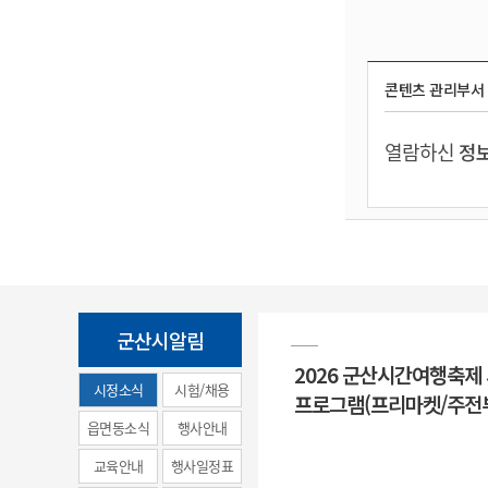
콘텐츠 관리부서
열람하신
정보
군산시알림
2026 군산시간여행축제
시정소식
시험/채용
프로그램(프리마켓/주전
(municipal
읍면동소식
행사안내
news)
교육안내
행사일정표