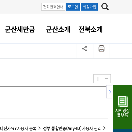
전화번호안내
로그인
회원가입
군산새만금
군산소개
전북소개
정 대응
족관계
부서/업무
RE100의 중심 새만금
도시/공원/주택
산업인프라
정책실명제
토지/건축
읍면동 안내
군산새만금 홍보 영상
조직운영6대지표
농업/축산업
도시재생
지방세
족관계
도시계획/지구단위계획
군산국가산업단지
정책실명제 안내
지방세
도시재생사업
민선8기 농업비전/발전방
공무원 정원
향
-
+
공원녹지
군산2국가산업단지
국민신청실명제안내
지방세환급금신청
도시재생(현장)지원센터
과장급이상 상위직 비율
농산물 유통
식
주택
새만금산업단지
정책실명제 중점관리 대상
지방세 상담챗봇
도시재생시설 현황
공무원 1인당 주민수
가축방역
자료실
자유무역지역
도시재생 공지/행사
현장공무원 비율
동물복지
지방산업단지
재정규모대비 인건비운영
시민광장
농공단지
실국본부수
플랫폼
림 서비
산업단지 지도
내고장 알리미
아니신가요?
정부 통합인증(Any-ID)
사용자 등록
사용자 관리
구
항만/여객/공항/철도/컨벤