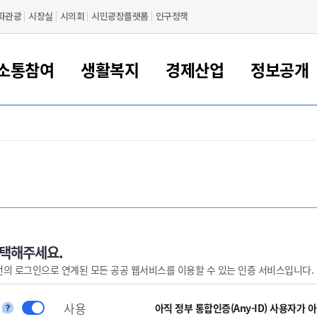
화관광
시장실
시의회
시민광장플랫폼
인구정책
소통참여
생활복지
경제산업
정보공개
새만금 해양거점도시 군산
정보공개 목록/청구
시민참여서비스
여권 민원
기업지원
교육
군산시 소개
군산시 관할권 주요논리
각종 신고/민원
사전정보공표
일자리/창업
차량 민원
상하수도
시청안내
새만금 관할구역 결
주민등록/인감/가
교통안내
기업목록
인사운영
SNS소식
여권발급안내
시민광장플랫폼
교육지원
투자기업 인센티브
정보공개 목록/청구
군산 현황
차량등록사업소 안내
하수도 계획
군산시 명장
사전정보공표
청사종합안내
주민등록/인감/가
시내버스
일반기업 목록
2022년도 통계
조직도
여권 서식
시장에게 바란다
평생교육
기업지원정책
군산의 역사
차량 신규/이전 등록
상수도시설
구인구직
수시공표
전화번호안내
각종서식
택시
사회적경제기업
2023년도 통계
업무
나의민원
학자금대출이자지원
경제 공지/서식
수상현황
저당권 설정/말소 등록
수질검사
청년뜰(청년센터/창업센터)
부서별 팩스번호
시외버스/고속버스
공장 검색
2024년도 통계
부서소
나도한마디
우리아이 꿈탐험 지원사업
기업애로해소SOS
자연지리특성
등록원부 열람/발급
상수도/하수도 요금
시청 오시는 길
철도/항공
2025년도 통계
부서별 
군산시사회적경제지원센터
칭찬합시다
시민정보화교육
강소연구개발특구
행정구역/행정지도
자동차 등록 서식
요금조회납부시스템
여객선
선택해주세요.
번의 로그인으로 연계된 모든 공공 웹서비스를 이용할 수 있는 인증 서비스입니다.
설문조사
부모학교예약시스템
자매결연/국제협력 도시
자동차 과태료 조회 및 납부
공공하수처리시설
교통 관련사이트
일자리 지원사업
자원봉사참여
군산어린이시청
군산의 상징
자동차 정기(종합)검사 기
주정차단속 문자알
일자리지원센터
사용
간조회 및 검사예약
스
아직 정부 통합인증(Any-ID) 사용자가 
전자민원창
적극행정
디지털배움터