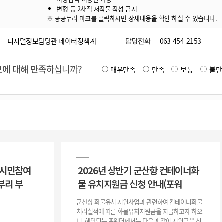
변형 등 2차적 저작물 작성 금지
※ 공공누리 마크를 클릭하시면 상세내용을 확인 하실 수 있습니다.
디지털정보담당관 데이터정책계
담당전화
063-454-2153
에 대해 만족
하십니까?
매우만족
만족
보통
불만
 시민참여
2026년 상반기 군산항 컨테이너화
부리 부
물 유치지원금 신청 안내(포워
군산항 화물유치 지원사업과 관련하여 컨테이너화물
처리실적에 따른 화물유치지원금을 지급하고자 하오
니, 해당되는 포워더께서는 다음과 같이 지원금을 신