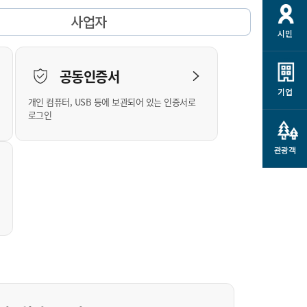
개
재정정보 공개
공공저작물
션
사업자
시민
통계정보
행정규제개혁
소상공인 지원
민방위/재난안전
시스템
행정규제개혁안내
고유가 피해지원금
공동인증서
민방위
규제신문고
군산사랑배달 배달의명수
기업
개인 컴퓨터, USB 등에 보관되어 있는 인증서로
재난안전
규제입증요청
카드수수료 지원
로그인
풍수해보험
사
규제정보포털
소상공인지원
재해예방
관광객
관련기관 안내
군산시착한가격업소
시민대상보험
통계
영조물 배상보험
인 현황
군산시민 안전보험
군산시민 자전거보험
군산 상품
농업인안전보험 농가부담
 가이드북
금 지원사업