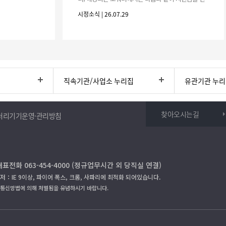
청하시기 바랍니다. 1. 해당기간 : ‘25. 11. 1. ~ '26. 4.
시정소식 | 26.07.29
30.(6개
직속기관/사업소 누리집
유관기관 누
찾아오시는길
처리기기운영·관리방침
대표전화 063-454-4000 (정규업무시간 외 당직실 연결)
저：IE 9이상, 파이어 폭스, 크롬, 사파리에 최적화 되어있습니다.
보통신망법에 의해 처벌됨을 유념하시기 바랍니다.