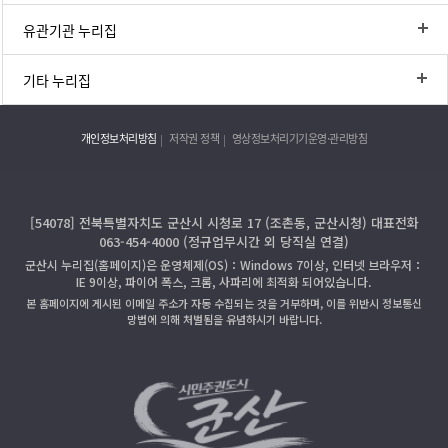
유관기관 누리집
기타 누리집
개인정보처리방침
저작권 정책
영상정보처리기기운영·관리방침
[54078] 전북특별자치도 군산시 시청로 17 (조촌동, 군산시청) 대표전화
063-454-4000 (정규업무시간 외 당직실 연결)
군산시 누리집(홈페이지)은 운영체제(OS)：Windows 7이상, 인터넷 브라우저：
IE 9이상, 파이어 폭스, 크롬, 사파리에 최적화 되어있습니다.
본 홈페이지에 게시된 이메일 주소가 자동 수집되는 것을 거부하며, 이를 위반시 정보통신
망법에 의해 처벌됨을 유념하시기 바랍니다.