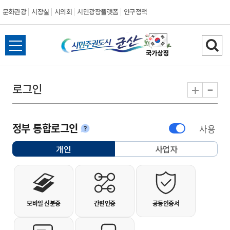
문화관광
시장실
시의회
시민광장플랫폼
인구정책
시민주권도시 군
전체메뉴 열기
검색
-
+
로그인
정부 통합로그인
사용
안내
개인
사업자
선택됨
개인사용자 로그인
모바일 신분증
간편인증
공동인증서