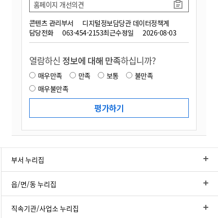
홈페이지 개선의견
콘텐츠 관리부서
디지털정보담당관 데이터정책계
담당전화
063-454-2153
최근수정일
2026-08-03
열람하신
정보에 대해 만족
하십니까?
매우만족
만족
보통
불만족
매우불만족
부서 누리집
읍/면/동 누리집
직속기관/사업소 누리집