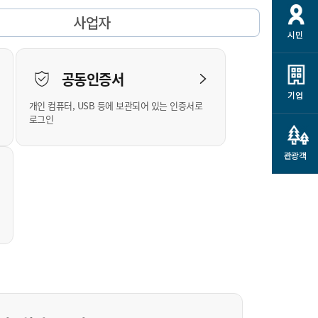
개
재정정보 공개
공공저작물
션
사업자
시민
통계정보
행정규제개혁
소상공인 지원
민방위/재난안전
시스템
행정규제개혁안내
고유가 피해지원금
공동인증서
민방위
규제신문고
군산사랑배달 배달의명수
기업
개인 컴퓨터, USB 등에 보관되어 있는 인증서로
재난안전
규제입증요청
카드수수료 지원
로그인
풍수해보험
사
규제정보포털
소상공인지원
재해예방
관광객
관련기관 안내
군산시착한가격업소
시민대상보험
통계
영조물 배상보험
인 현황
군산시민 안전보험
군산시민 자전거보험
군산 상품
농업인안전보험 농가부담
 가이드북
금 지원사업