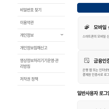
계약정보공개
전화번호안내
전화번호안내
전화번호안내
전화번호안내
전화번호안내
전화번호안내
전화번호안내
전화번호안내
군산시보
장사정보
열림
비밀번호 찾기
입찰/계약정보
읍면동소식
주민복지 안내서
주요시책
수산업
찾아오시는길
찾아오시는길
찾아오시는길
찾아오시는길
찾아오시는길
찾아오시는길
찾아오시는길
찾아오시는길
개인사용자 
용역과제
민원편의제도
열림
웹진 열린군산
이용약관
시정계획
어업현황
모바일
타기관소식
민원 1회방문 처리제
주요업무
수산물 안전정보
열림
개인정보
스마트폰의 모바일 
어디서나 민원처리제
시정백서
군산수산물 소비촉진행사
상품권 구매 사용 및 관리
사전심사 청구제도
열림
개인정보침해신고
군산 특화 수산물
민원인 후견인제
금융인
영상정보처리기기운영·관
복합민원 상담예약제
열림
리방침
폐업신고 원스톱서비스
은행 앱 또는 인터넷
결제원 인증서로 로
납세자 보호관제도
열림
저작권 정책
『안심상속』 원스톱 서비
스
일반사용자 로그