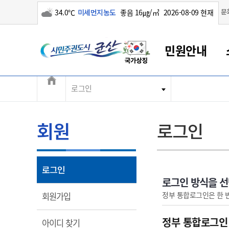
구름많음
문
34.0℃
미세먼지농도
좋음 16㎍/㎥
2026-08-09 현재
시민주권도시 군산
민원안내
전체메뉴
로그인
군산새만금
민원안내
소통참여
생활복지
경제산업
정보공개
군산소개
전북소개
군산에서 시작되는 새만금
전북특별자치도 소개
군산사랑상품권
민원창구안내
정보공개제도
복지/보건
시정알림
군산시 비전
민원이용안내
시정소식
인구정책
상품권 안내
제도안내
전북특별자치도란?
회원
로그인
민원수수료
시험/채용
통합돌봄
상품권 공지사항
비공개대상정보
전북특별자치도 용어 Q&A
종합민원창구
보도자료
주민복지
상품권 Q&A
불복구제절차
자료실
아름다운 배려창구
행사안내
아동/청소년
상품권 이용규약
수수료
열림
로그인
홍보영상 게시판
토지정보민원창구
행사일정표
여성/가족
판매대행점 조회
정보공개서식
로그인 방식을 
대표전화
대표전화
대표전화
대표전화
대표전화
대표전화
대표전화
대표전화
063-454-4000
063-454-4000
063-454-4000
063-454-4000
063-454-4000
063-454-4000
063-454-4000
063-454-4000
열림
정부 통합로그인은 한 
회원가입
무인민원발급기
교육안내
노인복지
지류상품권 재고조회
보건소식
장애인복지
부서 및 담당자 연락처
부서 및 담당자 연락처
부서 및 담당자 연락처
부서 및 담당자 연락처
부서 및 담당자 연락처
부서 및 담당자 연락처
부서 및 담당자 연락처
부서 및 담당자 연락처
정부 통합로그인
열림
아이디 찾기
고시공고
사회서비스(바우처)