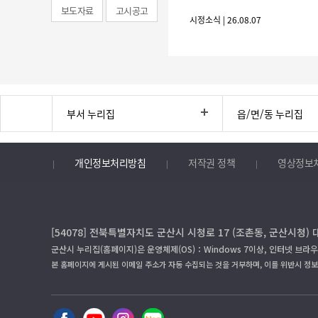
보도자료
고시공고
시정소식 | 26.08.07
부서 누리집
읍/면/동 누리집
개인정보처리방침
저작권 정책
영상정보
[54078] 전북특별자치도 군산시 시청로 17 (조촌동, 군산시청) 
군산시 누리집(홈페이지)은 운영체제(OS)：Windows 7이상, 인터넷 브라우
본 홈페이지에 게시된 이메일 주소가 자동 수집되는 것을 거부하며, 이를 위반시 정