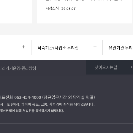
원사업」하반기 이용자를 다음과 같이 추가 모집하오
시정소식 | 26.08.07
니 많은 참여 바랍니다. 1
직속기관/사업소 누리집
유관기관 누
찾아오시는길
처리기기운영·관리방침
대표전화 063-454-4000 (정규업무시간 외 당직실 연결)
저：IE 9이상, 파이어 폭스, 크롬, 사파리에 최적화 되어있습니다.
보통신망법에 의해 처벌됨을 유념하시기 바랍니다.