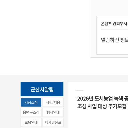
콘텐츠 관리부서
열람하신
정보
군산시알림
2026년 도시농업 녹색 
시정소식
시험/채용
조성 사업 대상 추가모집
(municipal
읍면동소식
행사안내
news)
교육안내
행사일정표