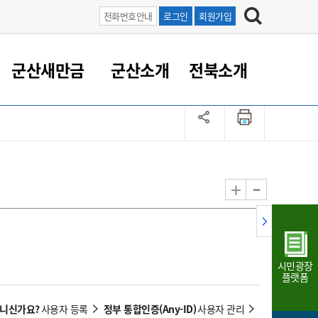
전화번호안내
로그인
회원가입
군산새만금
군산소개
전북소개
정 대응
족관계
부서/업무
RE100의 중심 새만금
도시/공원/주택
산업인프라
정책실명제
토지/건축
읍면동 안내
군산새만금 홍보 영상
조직운영6대지표
농업/축산업
도시재생
지방세
족관계
도시계획/지구단위계획
군산국가산업단지
정책실명제 안내
지방세
도시재생사업
민선8기 농업비전/발전방
공무원 정원
향
-
+
공원녹지
군산2국가산업단지
국민신청실명제안내
지방세환급금신청
도시재생(현장)지원센터
과장급이상 상위직 비율
농산물 유통
식
주택
새만금산업단지
정책실명제 중점관리 대상
지방세 상담챗봇
도시재생시설 현황
공무원 1인당 주민수
가축방역
자료실
자유무역지역
도시재생 공지/행사
현장공무원 비율
동물복지
지방산업단지
재정규모대비 인건비운영
시민광장
농공단지
실국본부수
플랫폼
림 서비
산업단지 지도
내고장 알리미
아니신가요?
정부 통합인증(Any-ID)
사용자 등록
사용자 관리
구
항만/여객/공항/철도/컨벤