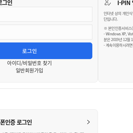
기부자 예우제
로그인
I-PI
기부자 명예의 전당
인터넷 상의 개인식
기금사업
단입니다.
군산시 답례품
※ 본인인증서비스(휴
- Windows XP, 
고향사랑기부제 소식
분은 2019년 12
- 계속이용하시려면
아이디/비밀번호 찾기
일반회원가입
대폰인증
로그인