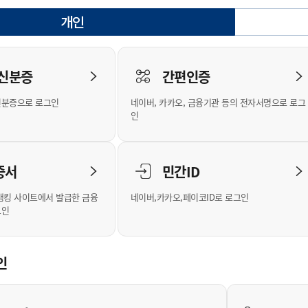
안내
위원회 현황
공공데이터 개방
업무추진비공
군산시 무상교통
공부의 명수
개인
정부24
선택됨
위원회 명단공개
공공데이터 개방
예산/재정
법률정보
국민신문고
건설
부동산
에너지
로그인
환경
청소
위생
위원회 회의록 공개
공공데이터 수요조사
민원편람/서식
한눈에 서비스
전자가족관계등록
예산안내
조례규칙 입법예고
경제동향
도로/가로등
부동산 정보
태양광
 신분증
간편인증
인터넷등기소
환경선언문
청소정보
공중위생
재정공시
조례규칙 입법예고(구)
물가정보
자전거
주소/건축/지적/지리정보
가스/석유
신분증으로 로그인
네이버, 카카오, 금융기관 등의 전자서명으로 로그
국세청홈택스
환경기본정보
대형폐기물 배출신고
위생용품 제조업
결산보고서
법률정보 관련사이트
사회조사
조상땅찾기
인
위택스
화학물질 관리지도
공모사업
생활쓰레기 처리요령
식품위생
중기지방재정계획
사업체조
부동산통합민원
미세먼지 대응
음식물쓰레기 처리요령
문화 콘텐츠업
투자심사
통계연보
증서
민간ID
공공데이터포털
환경영향평가
폐기물 처리시설 현황
예산낭비신고
청년통계
체육
새올전자민원창구
석면해체 건축물정보
보조금 부정수급 신고
주민등록
뱅킹 사이트에서 발급한 금융
네이버,카카오,페이코ID로 로그인
그인
체육시설 안내
환경오염업소 공개
공유재산
체류외국
군산시체육회
환경 관련사이트
재정용어사전
생활체육 공지
인
군산시 고향사랑기부제
고향사랑기부제 소개
군산상품