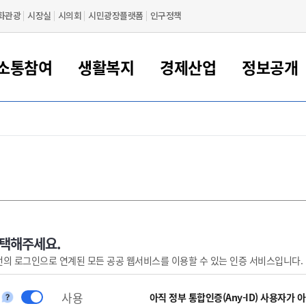
화관광
시장실
시의회
시민광장플랫폼
인구정책
소통참여
생활복지
경제산업
정보공개
새만금 해양거점도시 군산
정보공개 목록/청구
시민참여서비스
여권 민원
기업지원
교육
군산시 소개
군산시 관할권 주요논리
각종 신고/민원
사전정보공표
일자리/창업
차량 민원
상하수도
시청안내
새만금 관할구역 결
주민등록/인감/가
교통안내
기업목록
인사운영
SNS소식
여권발급안내
시민광장플랫폼
교육지원
투자기업 인센티브
정보공개 목록/청구
군산 현황
차량등록사업소 안내
하수도 계획
군산시 명장
사전정보공표
청사종합안내
주민등록/인감/가
시내버스
일반기업 목록
2022년도 통계
조직도
여권 서식
시장에게 바란다
평생교육
기업지원정책
군산의 역사
차량 신규/이전 등록
상수도시설
구인구직
수시공표
전화번호안내
각종서식
택시
사회적경제기업
2023년도 통계
업무
나의민원
학자금대출이자지원
경제 공지/서식
수상현황
저당권 설정/말소 등록
수질검사
청년뜰(청년센터/창업센터)
부서별 팩스번호
시외버스/고속버스
공장 검색
2024년도 통계
부서소
나도한마디
우리아이 꿈탐험 지원사업
기업애로해소SOS
자연지리특성
등록원부 열람/발급
상수도/하수도 요금
시청 오시는 길
철도/항공
2025년도 통계
부서별 
군산시사회적경제지원센터
칭찬합시다
시민정보화교육
강소연구개발특구
행정구역/행정지도
자동차 등록 서식
요금조회납부시스템
여객선
선택해주세요.
번의 로그인으로 연계된 모든 공공 웹서비스를 이용할 수 있는 인증 서비스입니다.
설문조사
부모학교예약시스템
자매결연/국제협력 도시
자동차 과태료 조회 및 납부
공공하수처리시설
교통 관련사이트
일자리 지원사업
자원봉사참여
군산어린이시청
군산의 상징
자동차 정기(종합)검사 기
주정차단속 문자알
일자리지원센터
사용
간조회 및 검사예약
스
아직 정부 통합인증(Any-ID) 사용자가 
전자민원창
적극행정
디지털배움터