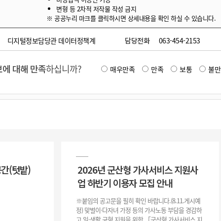
변형 등 2차적 저작물 작성 금지
※ 공공누리 마크를 클릭하시면 상세내용을 확인 하실 수 있습니다.
디지털정보담당관 데이터정책계
담당전화
063-454-2153
에 대해 만족
하십니까?
매우만족
만족
보통
불만
공간(텃밭)
2026년 군산형 가사서비스 지원사
업 하반기 이용자 모집 안내
※붙임의 공고문을 필히 확인 바랍니다.(8.11.게시예
정) 맞벌이·다자녀 가정 등의 가사노동 부담을 경감하
고 일·생활 균형 지원을 위한 「군산형 가사서비스 지