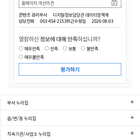
홈페이지 개선의견
콘텐츠 관리부서
디지털정보담당관 데이터정책계
담당전화
063-454-2153
최근수정일
2026-08-03
열람하신
정보에 대해 만족
하십니까?
매우만족
만족
보통
불만족
매우불만족
부서 누리집
읍/면/동 누리집
직속기관/사업소 누리집