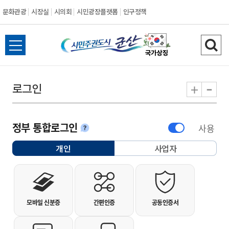
문화관광
시장실
시의회
시민광장플랫폼
인구정책
시민주권도시 군
전체메뉴 열기
검색
-
+
로그인
정부 통합로그인
사용
안내
개인
사업자
선택됨
개인사용자 로그인
모바일 신분증
간편인증
공동인증서