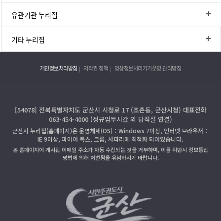
유관기관 누리집
기타 누리집
개인정보처리방침
저작권 정책
영상정보처리기기운영·관리방침
[54078] 전북특별자치도 군산시 시청로 17 (조촌동, 군산시청) 대표전화
063-454-4000 (정규업무시간 외 당직실 연결)
군산시 누리집(홈페이지)은 운영체제(OS)：Windows 7이상, 인터넷 브라우저：
IE 9이상, 파이어 폭스, 크롬, 사파리에 최적화 되어있습니다.
본 홈페이지에 게시된 이메일 주소가 자동 수집되는 것을 거부하며, 이를 위반시 정보통신
망법에 의해 처벌됨을 유념하시기 바랍니다.