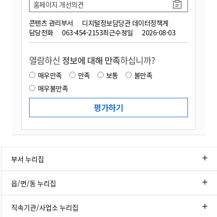
홈페이지 개선의견
콘텐츠 관리부서
디지털정보담당관 데이터정책계
담당전화
063-454-2153
최근수정일
2026-08-03
열람하신
정보에 대해 만족
하십니까?
매우만족
만족
보통
불만족
매우불만족
부서 누리집
읍/면/동 누리집
직속기관/사업소 누리집