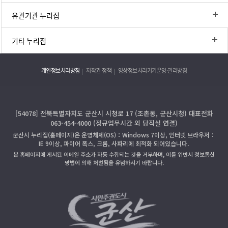
유관기관 누리집
기타 누리집
개인정보처리방침
저작권 정책
영상정보처리기기운영·관리방침
[54078] 전북특별자치도 군산시 시청로 17 (조촌동, 군산시청) 대표전화
063-454-4000 (정규업무시간 외 당직실 연결)
군산시 누리집(홈페이지)은 운영체제(OS)：Windows 7이상, 인터넷 브라우저：
IE 9이상, 파이어 폭스, 크롬, 사파리에 최적화 되어있습니다.
본 홈페이지에 게시된 이메일 주소가 자동 수집되는 것을 거부하며, 이를 위반시 정보통신
망법에 의해 처벌됨을 유념하시기 바랍니다.