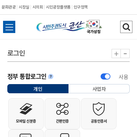
문화관광
시장실
시의회
시민광장플랫폼
인구정책
시민주권도시 군
전체메뉴 열기
검색
-
+
로그인
정부 통합로그인
사용
안내
개인
사업자
선택됨
개인사용자 로그인
모바일 신분증
간편인증
공동인증서