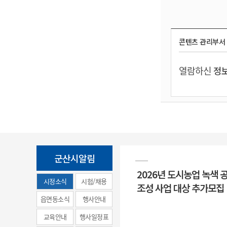
콘텐츠 관리부서
열람하신
정보
군산시알림
2026년 도시농업 녹색 
시정소식
시험/채용
조성 사업 대상 추가모집
(municipal
읍면동소식
행사안내
news)
교육안내
행사일정표