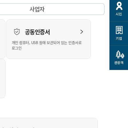
개
재정정보 공개
공공저작물
션
사업자
시민
통계정보
행정규제개혁
소상공인 지원
민방위/재난안전
시스템
행정규제개혁안내
고유가 피해지원금
공동인증서
민방위
규제신문고
군산사랑배달 배달의명수
기업
개인 컴퓨터, USB 등에 보관되어 있는 인증서로
재난안전
규제입증요청
카드수수료 지원
로그인
풍수해보험
사
규제정보포털
소상공인지원
재해예방
관광객
관련기관 안내
군산시착한가격업소
시민대상보험
통계
영조물 배상보험
인 현황
군산시민 안전보험
군산시민 자전거보험
군산 상품
농업인안전보험 농가부담
 가이드북
금 지원사업