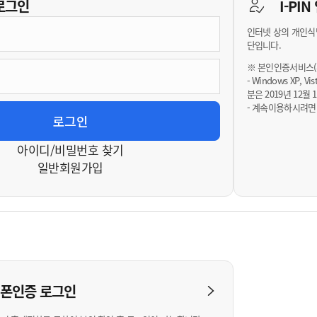
기부자 예우제
로그인
I-PI
기부자 명예의 전당
인터넷 상의 개인식
기금사업
단입니다.
군산시 답례품
※ 본인인증서비스(휴
- Windows XP, 
고향사랑기부제 소식
분은 2019년 12
- 계속이용하시려면
아이디/비밀번호 찾기
일반회원가입
대폰인증
로그인