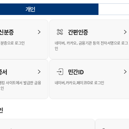
안내
위원회 현황
공공데이터 개방
업무추진비공
군산시 무상교통
공부의 명수
개인
정부24
선택됨
위원회 명단공개
공공데이터 개방
예산/재정
법률정보
국민신문고
건설
부동산
에너지
로그인
환경
청소
위생
위원회 회의록 공개
공공데이터 수요조사
민원편람/서식
한눈에 서비스
전자가족관계등록
예산안내
조례규칙 입법예고
경제동향
도로/가로등
부동산 정보
태양광
 신분증
간편인증
인터넷등기소
환경선언문
청소정보
공중위생
재정공시
조례규칙 입법예고(구)
물가정보
자전거
주소/건축/지적/지리정보
가스/석유
신분증으로 로그인
네이버, 카카오, 금융기관 등의 전자서명으로 로그
국세청홈택스
환경기본정보
대형폐기물 배출신고
위생용품 제조업
결산보고서
법률정보 관련사이트
사회조사
조상땅찾기
인
위택스
화학물질 관리지도
공모사업
생활쓰레기 처리요령
식품위생
중기지방재정계획
사업체조
부동산통합민원
미세먼지 대응
음식물쓰레기 처리요령
문화 콘텐츠업
투자심사
통계연보
증서
민간ID
공공데이터포털
환경영향평가
폐기물 처리시설 현황
예산낭비신고
청년통계
체육
새올전자민원창구
석면해체 건축물정보
보조금 부정수급 신고
주민등록
뱅킹 사이트에서 발급한 금융
네이버,카카오,페이코ID로 로그인
그인
체육시설 안내
환경오염업소 공개
공유재산
체류외국
군산시체육회
환경 관련사이트
재정용어사전
생활체육 공지
인
군산시 고향사랑기부제
고향사랑기부제 소개
군산상품