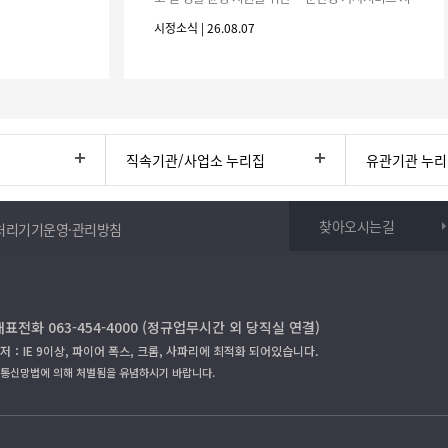
원사업」하반기 이용자를 다음과 같이 추가 모집하오
시정소식 | 26.08.07
니 많은 참여 바랍니다. 1
직속기관/사업소 누리집
유관기관 누
찾아오시는길
처리기기운영·관리방침
대표전화 063-454-4000 (정규업무시간 외 당직실 연결)
저：IE 9이상, 파이어 폭스, 크롬, 사파리에 최적화 되어있습니다.
보통신망법에 의해 처벌됨을 유념하시기 바랍니다.