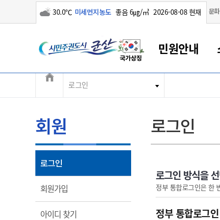
구름많음
문화
30.0℃
미세먼지농도
좋음 6㎍/㎥
2026-08-08 현재
시민주권도시 군산
민원안내
전체메뉴
로그인
군산새만금
민원안내
소통참여
생활복지
경제산업
정보공개
군산소개
전북소개
군산에서 시작되는 새만금
전북특별자치도 소개
군산사랑상품권
민원창구안내
정보공개제도
복지/보건
시정알림
군산시 비전
민원이용안내
시정소식
인구정책
상품권 안내
제도안내
전북특별자치도란?
회원
로그인
민원수수료
시험/채용
통합돌봄
상품권 공지사항
비공개대상정보
전북특별자치도 용어 Q&A
종합민원창구
보도자료
주민복지
상품권 Q&A
불복구제절차
자료실
아름다운 배려창구
행사안내
아동/청소년
상품권 이용규약
수수료
열림
로그인
홍보영상 게시판
토지정보민원창구
행사일정표
여성/가족
판매대행점 조회
정보공개서식
로그인 방식을 
대표전화
대표전화
대표전화
대표전화
대표전화
대표전화
대표전화
대표전화
063-454-4000
063-454-4000
063-454-4000
063-454-4000
063-454-4000
063-454-4000
063-454-4000
063-454-4000
열림
정부 통합로그인은 한 
회원가입
무인민원발급기
교육안내
노인복지
지류상품권 재고조회
보건소식
장애인복지
부서 및 담당자 연락처
부서 및 담당자 연락처
부서 및 담당자 연락처
부서 및 담당자 연락처
부서 및 담당자 연락처
부서 및 담당자 연락처
부서 및 담당자 연락처
부서 및 담당자 연락처
정부 통합로그인
열림
아이디 찾기
고시공고
사회서비스(바우처)