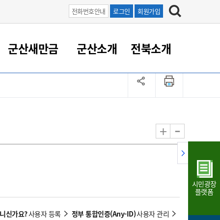
전화번호안내
로그인
회원가입
군산새만금
군산소개
전북소개
정 대응
족관계
부서/업무
RE100의 중심 새만금
도시/공원/주택
산업인프라
정책실명제
토지/건축
읍면동 안내
군산새만금 홍보 영상
조직운영6대지표
농업/축산업
도시재생
지방세
족관계
도시계획/지구단위계획
군산국가산업단지
정책실명제 안내
지방세
도시재생사업
민선8기 농업비전/발전방
공무원 정원
향
-
+
공원녹지
군산2국가산업단지
국민신청실명제안내
지방세환급금신청
도시재생(현장)지원센터
과장급이상 상위직 비율
농산물 유통
식
주택
새만금산업단지
정책실명제 중점관리 대상
지방세 상담챗봇
도시재생시설 현황
공무원 1인당 주민수
가축방역
자료실
자유무역지역
도시재생 공지/행사
현장공무원 비율
동물복지
지방산업단지
재정규모대비 인건비운영
시민광장
농공단지
실국본부수
플랫폼
림 서비
산업단지 지도
내고장 알리미
아니신가요?
정부 통합인증(Any-ID)
사용자 등록
사용자 관리
구
항만/여객/공항/철도/컨벤