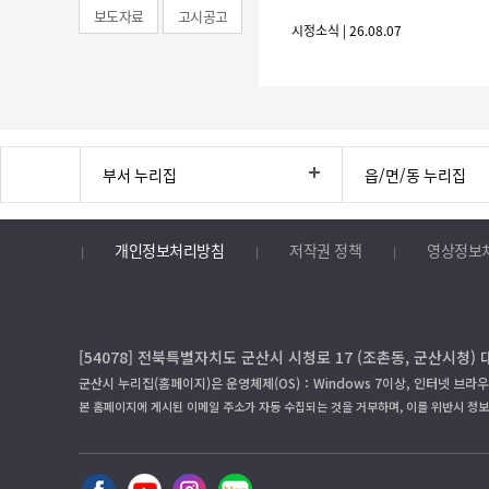
보도자료
고시공고
시정소식 | 26.08.07
부서 누리집
읍/면/동 누리집
개인정보처리방침
저작권 정책
영상정보
[54078] 전북특별자치도 군산시 시청로 17 (조촌동, 군산시청) 
군산시 누리집(홈페이지)은 운영체제(OS)：Windows 7이상, 인터넷 브라우
본 홈페이지에 게시된 이메일 주소가 자동 수집되는 것을 거부하며, 이를 위반시 정