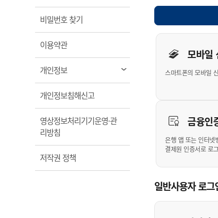
계약정보공개
전화번호안내
전화번호안내
전화번호안내
전화번호안내
전화번호안내
전화번호안내
전화번호안내
전화번호안내
군산시보
장사정보
열림
비밀번호 찾기
입찰/계약정보
읍면동소식
주민복지 안내서
주요시책
수산업
찾아오시는길
찾아오시는길
찾아오시는길
찾아오시는길
찾아오시는길
찾아오시는길
찾아오시는길
찾아오시는길
개인사용자 
용역과제
민원편의제도
열림
웹진 열린군산
이용약관
시정계획
어업현황
모바일
타기관소식
민원 1회방문 처리제
주요업무
수산물 안전정보
열림
개인정보
스마트폰의 모바일 
어디서나 민원처리제
시정백서
군산수산물 소비촉진행사
상품권 구매 사용 및 관리
사전심사 청구제도
열림
개인정보침해신고
군산 특화 수산물
민원인 후견인제
금융인
영상정보처리기기운영·관
복합민원 상담예약제
열림
리방침
폐업신고 원스톱서비스
은행 앱 또는 인터넷
결제원 인증서로 로
납세자 보호관제도
열림
저작권 정책
『안심상속』 원스톱 서비
스
일반사용자 로그