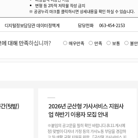
변형 등 2차적 저작물 작성 금지
※ 공공누리 마크를 클릭하시면 상세내용을 확인 하실 수 있습니다.
디지털정보담당관 데이터정책계
담당전화
063-454-2153
에 대해 만족
하십니까?
매우만족
만족
보통
불만
공간(텃밭)
2026년 군산형 가사서비스 지원사
업 하반기 이용자 모집 안내
※붙임의 공고문을 필히 확인 바랍니다.(8.11.게시예
정) 맞벌이·다자녀 가정 등의 가사노동 부담을 경감하
고 일·생활 균형 지원을 위한 「군산형 가사서비스 지