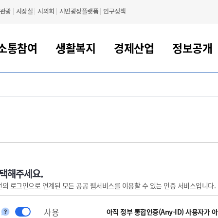
관광
시장실
시의회
시민광장플랫폼
인구정책
소통참여
생활복지
경제산업
정보공개
새만금 해양거점도시 군산
정보공개 목록/청구
시민참여서비스
여권 민원
기업지원
교육
군산시 소개
군산시 관할권 주요논리
각종 신고/민원
사전정보공표
일자리/창업
차량 민원
상하수도
시청안내
새만금 관할구역 결
주민등록/인감/가
교통안내
기업목록
인사운영
SNS소식
여권발급안내
시민광장플랫폼
교육지원
투자기업 인센티브
정보공개 목록/청구
군산 현황
차량등록사업소 안내
하수도 계획
군산시 명장
사전정보공표
청사종합안내
주민등록/인감/가
시내버스
일반기업 목록
2022년도 통계
조직도
여권 서식
시장에게 바란다
평생교육
기업지원정책
군산의 역사
차량 신규/이전 등록
상수도시설
구인구직
수시공표
전화번호안내
각종서식
택시
사회적경제기업
2023년도 통계
업무
나의민원
학자금대출이자지원
경제 공지/서식
수상현황
저당권 설정/말소 등록
수질검사
청년뜰(청년센터/창업센터)
부서별 팩스번호
시외버스/고속버스
공장 검색
2024년도 통계
부서소
나도한마디
우리아이 꿈탐험 지원사업
기업애로해소SOS
자연지리특성
등록원부 열람/발급
상수도/하수도 요금
시청 오시는 길
철도/항공
2025년도 통계
부서별 
군산시사회적경제지원센터
칭찬합시다
시민정보화교육
강소연구개발특구
행정구역/행정지도
자동차 등록 서식
요금조회납부시스템
여객선
선택해주세요.
번의 로그인으로 연계된 모든 공공 웹서비스를 이용할 수 있는 인증 서비스입니다.
설문조사
부모학교예약시스템
자매결연/국제협력 도시
자동차 과태료 조회 및 납부
공공하수처리시설
교통 관련사이트
일자리 지원사업
자원봉사참여
군산어린이시청
군산의 상징
자동차 정기(종합)검사 기
주정차단속 문자알
일자리지원센터
사용
간조회 및 검사예약
스
아직 정부 통합인증(Any-ID) 사용자가 
전자민원창
적극행정
디지털배움터